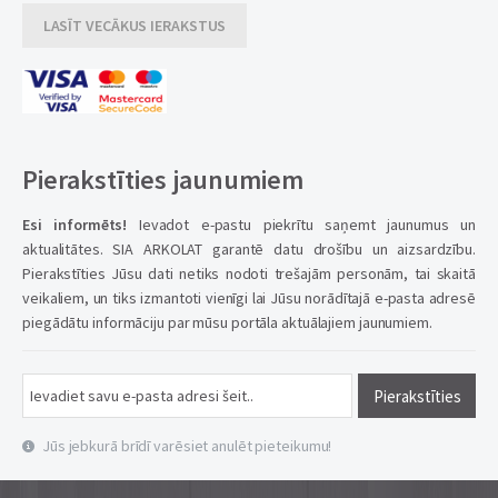
LASĪT VECĀKUS IERAKSTUS
Pierakstīties jaunumiem
Esi informēts!
Ievadot e-pastu piekrītu saņemt jaunumus un
aktualitātes. SIA ARKOLAT garantē datu drošību un aizsardzību.
Pierakstīties Jūsu dati netiks nodoti trešajām personām, tai skaitā
veikaliem, un tiks izmantoti vienīgi lai Jūsu norādītajā e-pasta adresē
piegādātu informāciju par mūsu portāla aktuālajiem jaunumiem.
Pierakstīties
Jūs jebkurā brīdī varēsiet anulēt pieteikumu!