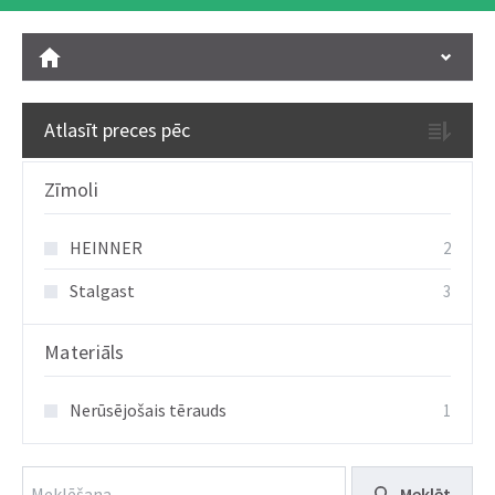
Atlasīt preces pēc
Zīmoli
HEINNER
2
Stalgast
3
Materiāls
Nerūsējošais tērauds
1
Meklēt