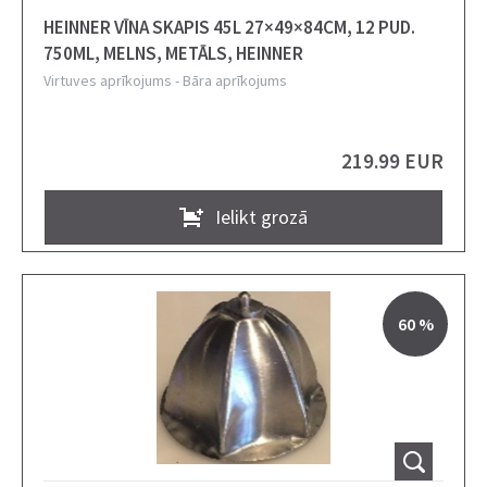
HEINNER VĪNA SKAPIS 45L 27×49×84CM, 12 PUD.
750ML, MELNS, METĀLS, HEINNER
Virtuves aprīkojums
-
Bāra aprīkojums
219.99 EUR
Ielikt grozā
60 %