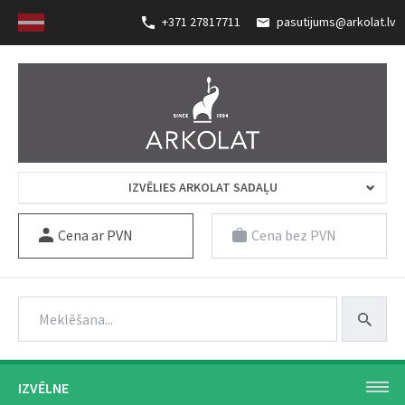
+371 27817711
pasutijums@arkolat.lv
IZVĒLIES ARKOLAT SADAĻU
Cena ar PVN
Cena bez PVN
IZVĒLNE