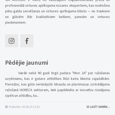
profesionālā virtuves aprīkojuma nozares ekspertiem, kas nodrošina
pilnu galda servēšanas un virtuves aprīkojuma klāstu — no traukiem
un glāzēm līdz kvalitatīviem katliem, pannām un virtuves
piederumiem.
Pēdējie jaunumi
Vairāk nekā 90 gadi tirgū padara "Mori 2A" par ražošanas
uzņēmumu, kas ir gatavs attīstīties līdzi katra klienta vajadzībām.
Pieredze, kas gūta nerūsējošā tērauda un plastmasas izstrādājumu
ražošanā HORECA sektoram, tiek papildināta ar inovatīvu risinājumu
izpēti un attīstību, ka...
Publicēts: 30.06.25 13:51
LASĪT VAIRĀK...