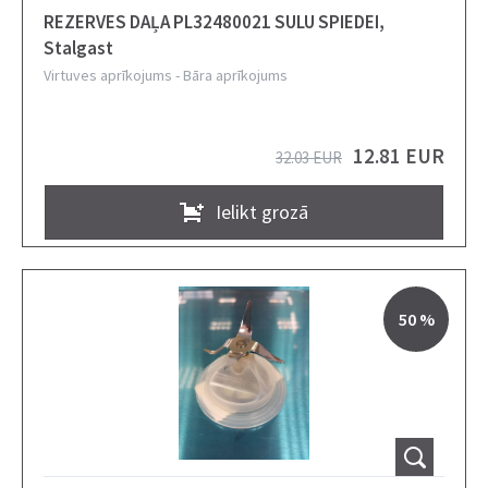
REZERVES DAĻA PL32480021 SULU SPIEDEI,
Stalgast
Virtuves aprīkojums
-
Bāra aprīkojums
12.81 EUR
32.03 EUR
Ielikt grozā
50 %