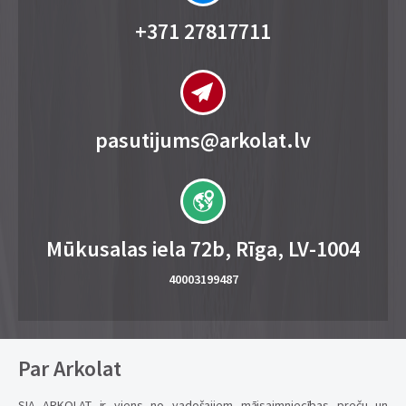
+371 27817711
pasutijums@arkolat.lv
Mūkusalas iela 72b, Rīga, LV-1004
40003199487
Par Arkolat
SIA ARKOLAT ir viens no vadošajiem mājsaimniecības preču un