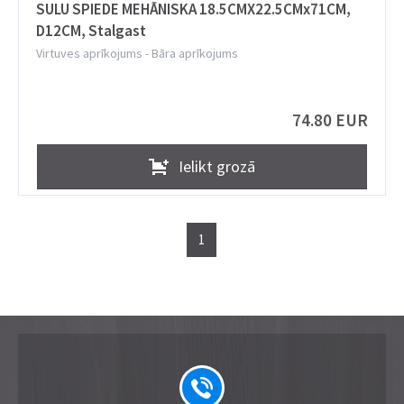
SULU SPIEDE MEHĀNISKA 18.5CMX22.5CMx71CM,
D12CM, Stalgast
Virtuves aprīkojums
-
Bāra aprīkojums
74.80 EUR
Ielikt grozā
1