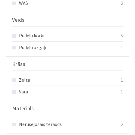
WAS
2
Veids
Pudeļu korķi
5
Pudeļu uzgaļi
1
Krāsa
Zelta
1
Vara
1
Materiāls
Nerūsējošais tērauds
2