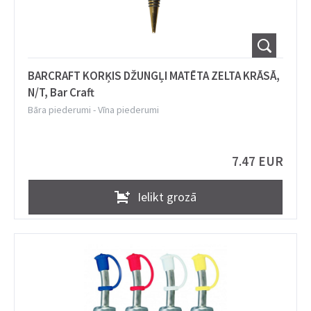
BARCRAFT KORĶIS DŽUNGĻI MATĒTA ZELTA KRĀSĀ,
N/T, Bar Craft
Bāra piederumi
-
Vīna piederumi
7.47 EUR
Ielikt grozā