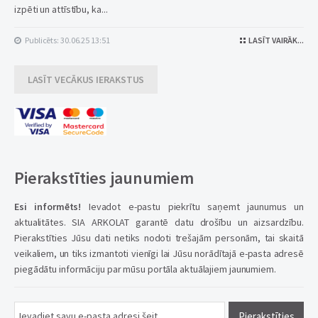
izpēti un attīstību, ka...
Publicēts: 30.06.25 13:51
LASĪT VAIRĀK...
LASĪT VECĀKUS IERAKSTUS
Pierakstīties jaunumiem
Esi informēts!
Ievadot e-pastu piekrītu saņemt jaunumus un
aktualitātes. SIA ARKOLAT garantē datu drošību un aizsardzību.
Pierakstīties Jūsu dati netiks nodoti trešajām personām, tai skaitā
veikaliem, un tiks izmantoti vienīgi lai Jūsu norādītajā e-pasta adresē
piegādātu informāciju par mūsu portāla aktuālajiem jaunumiem.
Pierakstīties