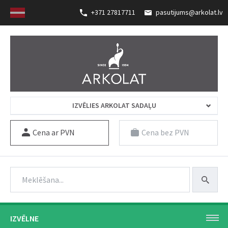
+371 27817711
pasutijums@arkolat.lv
IZVĒLIES ARKOLAT SADAĻU
Cena ar PVN
Cena bez PVN
IZVĒLNE