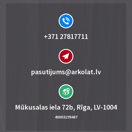
+371 27817711
pasutijums@arkolat.lv
Mūkusalas iela 72b, Rīga, LV-1004
40003199487