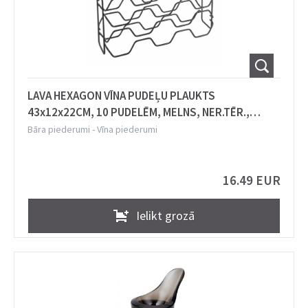
LAVA HEXAGON VĪNA PUDEĻU PLAUKTS
43x12x22CM, 10 PUDELĒM, MELNS, NER.TĒR.,
TOUCH THERM PĀRKL., Metaltex
Bāra piederumi
-
Vīna piederumi
16.49 EUR
Ielikt grozā