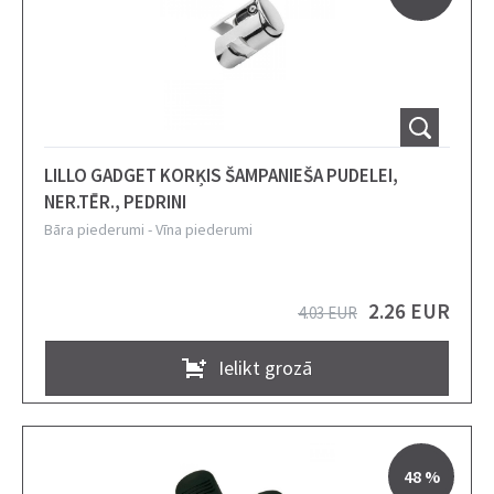
LILLO GADGET KORĶIS ŠAMPANIEŠA PUDELEI,
NER.TĒR., PEDRINI
Bāra piederumi
-
Vīna piederumi
2.26 EUR
4.03 EUR
Ielikt grozā
48 %