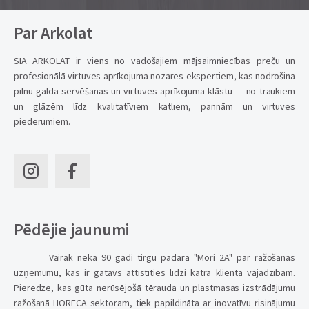
Par Arkolat
SIA ARKOLAT ir viens no vadošajiem mājsaimniecības preču un
profesionālā virtuves aprīkojuma nozares ekspertiem, kas nodrošina
pilnu galda servēšanas un virtuves aprīkojuma klāstu — no traukiem
un glāzēm līdz kvalitatīviem katliem, pannām un virtuves
piederumiem.
Pēdējie jaunumi
Vairāk nekā 90 gadi tirgū padara "Mori 2A" par ražošanas
uzņēmumu, kas ir gatavs attīstīties līdzi katra klienta vajadzībām.
Pieredze, kas gūta nerūsējošā tērauda un plastmasas izstrādājumu
ražošanā HORECA sektoram, tiek papildināta ar inovatīvu risinājumu