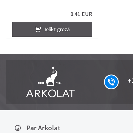
0.41 EUR
Ielikt grozā
+
Par Arkolat