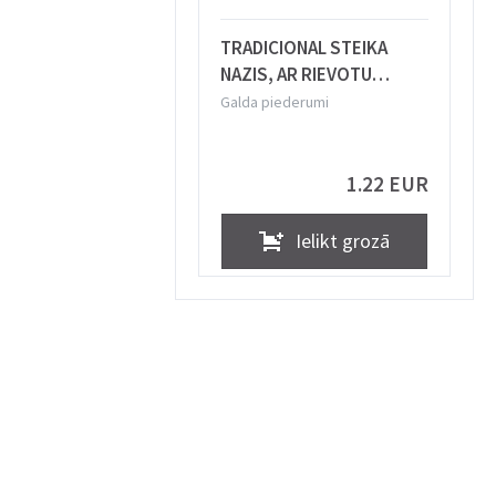
TRADICIONAL STEIKA
NAZIS, AR RIEVOTU
ASMENI, Tramontina
Galda piederumi
1.22 EUR
Ielikt grozā