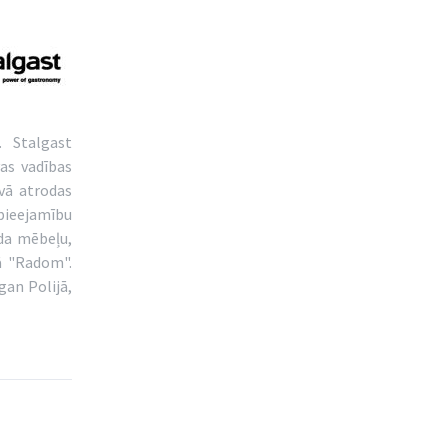
. Stalgast
as vadības
avā atrodas
 pieejamību
da mēbeļu,
ā "Radom".
gan Polijā,