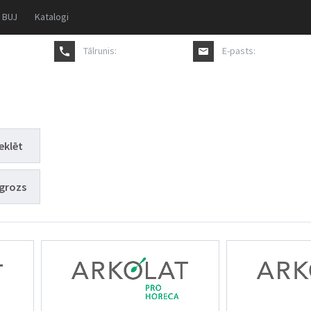
BUJ
Katalogi
Tālrunis:
+371 27817711
E-pasts:
pasutijums@a
eklēt
grozs