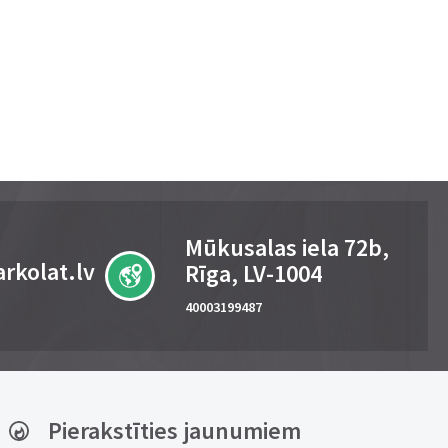
Mūkusalas iela 72b,
rkolat.lv
Rīga, LV-1004
40003199487
Pierakstīties jaunumiem