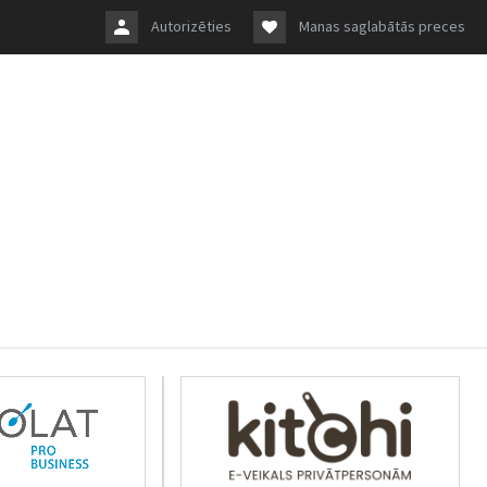
Autorizēties
Manas saglabātās preces
rkolat.lv