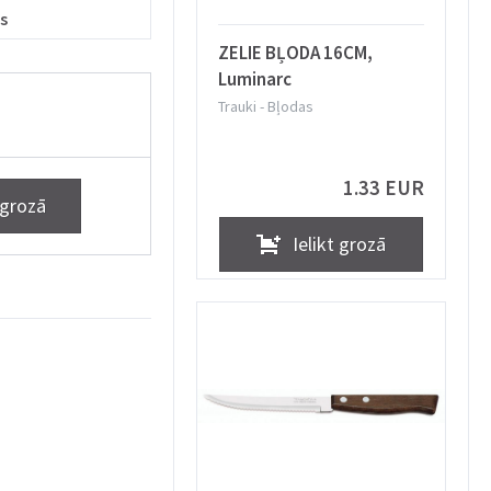
s
ZELIE BĻODA 16CM,
Luminarc
Trauki
-
Bļodas
1.33 EUR
 grozā
Ielikt grozā