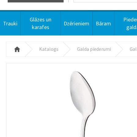
Glāzes un
Piede
Trauki
Dzērieniem
Bāram
karafes
gal
Katalogs
Galda piederumi
Gal