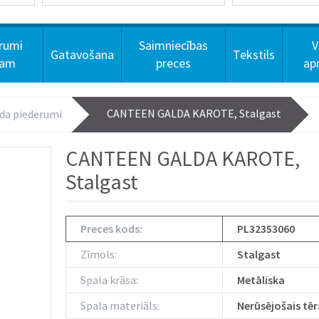
rumi
Saimniecības
V
Gatavošana
Tekstils
dam
preces
ap
CANTEEN GALDA KAROTE, Stalgast
da piederumi
CANTEEN GALDA KAROTE,
Stalgast
Preces kods:
PL32353060
Zīmols:
Stalgast
Spala krāsa:
Metāliska
Spala materiāls:
Nerūsējošais tē