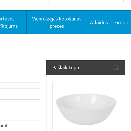
irtuves
Vienreizējās lietošanas
Atlaides
Zīmoli
rīkojums
preces
Pašlaik topā
rauds