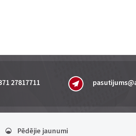
371 27817711
pasutijums@a
Pēdējie jaunumi