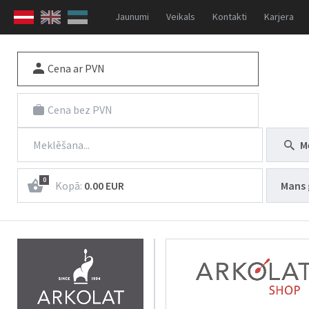
Jaunumi
Veikals
Kontakti
Karjera
Cena ar PVN
Cena bez PVN
M
0
Kopā:
0.00 EUR
Mans 