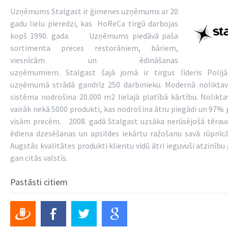
Uzņēmums Stalgast ir ģimenes uzņēmums ar 20
gadu lielu pieredzi, kas HoReCa tirgū darbojas
kopš 1990. gada. Uzņēmums piedāvā paša
sortimenta preces restorāniem, bāriem,
viesnīcām un ēdināšanas
uzņēmumiem. Stalgast šajā jomā ir tirgus līderis Polijā
uzņēmumā strādā gandrīz 250 darbinieku. Modernā noliktav
sistēma nodrošina 20.000 m2 lielajā platībā kārtību. Nolikt
vairāk nekā 5000 produkti, kas nodrošina ātru piegādi un 97%
visām precēm. 2008. gadā Stalgast uzsāka nerūsējošā tērau
ēdiena dzesēšanas un apsildes iekārtu ražošanu savā rūpnīc
Augstās kvalitātes produkti klientu vidū ātri ieguvuši atzinību 
gan citās valstīs.
Pastāsti citiem