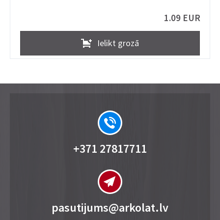
1.09 EUR
Ielikt grozā
+371 27817711
pasutijums@arkolat.lv