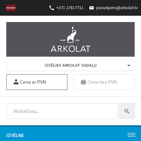
+371 27817711
pasutijums@arkolat.lv
IZVĒLIES ARKOLAT SADAĻU
Cena ar PVN
Cena bez PVN
IZVĒLNE