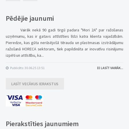
Pēdējie jaunumi
Vairāk nekā 90 gadi tirgū padara "Mori 2A" par ražošanas
uzņēmumu, kas ir gatavs attīstīties līdzi katra klienta vajadzībām.
Pieredze, kas gūta nerūsējošā tērauda un plastmasas izstrādājumu
ražošanā HORECA sektoram, tiek papildināta ar inovatīvu risinājumu
izpēti un attīstību, ka...
Publicēts: 30.06.25 13:51
LASĪT VAIRĀK...
LASĪT VECĀKUS IERAKSTUS
Pierakstīties jaunumiem