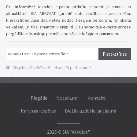
Esi informēts!
Ievadot e-pastu piekrītu saņemt jaunumus un
aktualitātes. SIA ARKOLAT garantē datu drošību un aizsardzību.
Pierakstīties Jūsu dati netiks nodoti trešajām personām, tai skaitā
veikaliem, un tiks izmantoti vienīgi lai Jūsu norādītajā e-pasta adresē
piegādātu informāciju par mūsu portāla aktuālajiem jaunumiem.
Pierakstīties
Jūs jebkurā brīdī varēsiet anulēt pieteikumu!
Piegāde
Noteikumi
Kontakti
Karjeras iespējas
Biežāk uzdotie jautājumi
2026 © SIA "Arkolat"