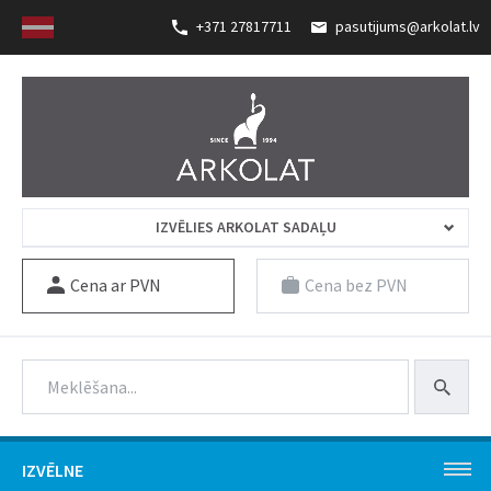
+371 27817711
pasutijums@arkolat.lv
IZVĒLIES ARKOLAT SADAĻU
Cena ar PVN
Cena bez PVN
IZVĒLNE