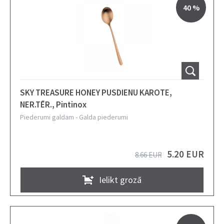
40 %
SKY TREASURE HONEY PUSDIENU KAROTE,
NER.TĒR., Pintinox
Piederumi galdam
-
Galda piederumi
5.20 EUR
8.66 EUR
Ielikt grozā