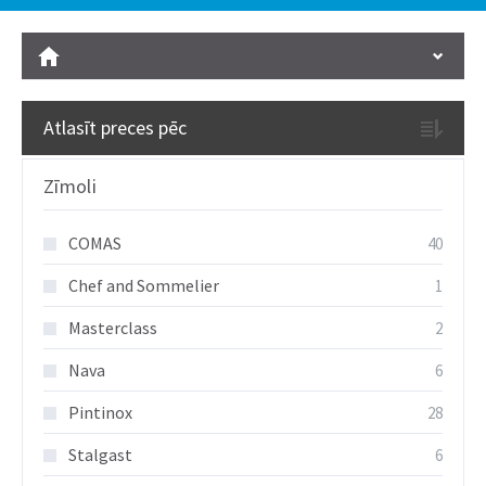
Atlasīt preces pēc
Zīmoli
COMAS
40
Chef and Sommelier
1
Masterclass
2
Nava
6
Pintinox
28
Stalgast
6