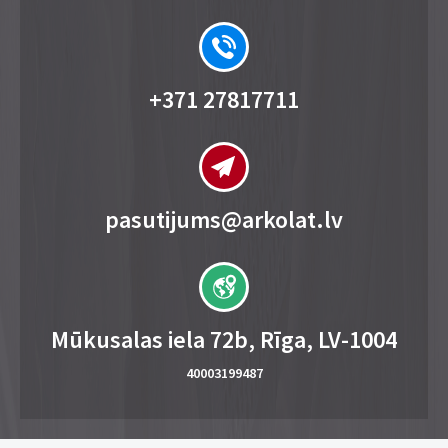
+371 27817711
pasutijums@arkolat.lv
Mūkusalas iela 72b, Rīga, LV-1004
40003199487