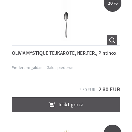
20 %
OLIVIA MYSTIQUE TĒJKAROTE, NER.TĒR., Pintinox
Piederumi galdam
-
Galda piederumi
2.80 EUR
3.50 EUR
Ielikt grozā