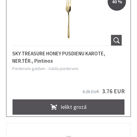
40 %
SKY TREASURE HONEY PUSDIENU KAROTE,
NER.TĒR., Pintinox
Piederumi galdam
-
Galda piederumi
3.76 EUR
6.26 EUR
Ielikt grozā