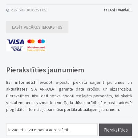
Publicēts: 30.06.25 13:51
LASĪT VAIRĀK...
LASĪT VECĀKUS IERAKSTUS
Pierakstīties jaunumiem
Esi informēts!
Ievadot e-pastu piekrītu saņemt jaunumus un
aktualitātes. SIA ARKOLAT garantē datu drošību un aizsardzību.
Pierakstīties Jūsu dati netiks nodoti trešajām personām, tai skaitā
veikaliem, un tiks izmantoti vienīgi lai Jūsu norādītajā e-pasta adresē
piegādātu informāciju par mūsu portāla aktuālajiem jaunumiem.
Pierakstīties