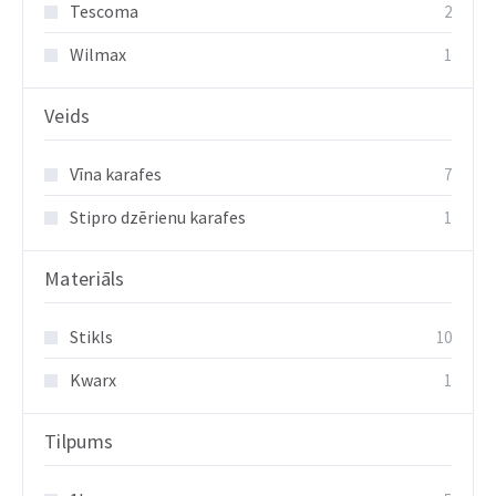
Tescoma
2
Wilmax
1
Veids
Vīna karafes
7
Stipro dzērienu karafes
1
Materiāls
Stikls
10
Kwarx
1
Tilpums