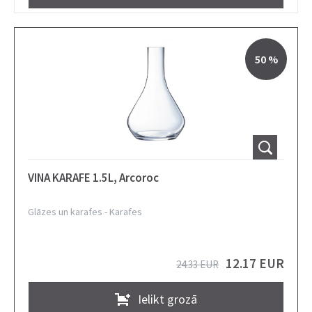
50 %
VINA KARAFE 1.5L, Arcoroc
Glāzes un karafes
-
Karafes
12.17 EUR
24.33 EUR
Ielikt grozā