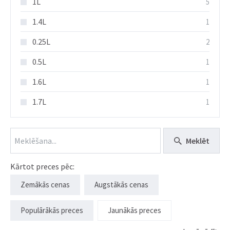
1L
5
1.4L
1
0.25L
2
0.5L
1
1.6L
1
1.7L
1
Meklēt
Kārtot preces pēc:
Zemākās cenas
Augstākās cenas
Populārākās preces
Jaunākās preces