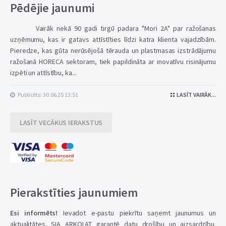
Pēdējie jaunumi
Vairāk nekā 90 gadi tirgū padara "Mori 2A" par ražošanas
uzņēmumu, kas ir gatavs attīstīties līdzi katra klienta vajadzībām.
Pieredze, kas gūta nerūsējošā tērauda un plastmasas izstrādājumu
ražošanā HORECA sektoram, tiek papildināta ar inovatīvu risinājumu
izpēti un attīstību, ka...
Publicēts: 30.06.25 13:51
LASĪT VAIRĀK...
LASĪT VECĀKUS IERAKSTUS
Pierakstīties jaunumiem
Esi informēts!
Ievadot e-pastu piekrītu saņemt jaunumus un
aktualitātes. SIA ARKOLAT garantē datu drošību un aizsardzību.