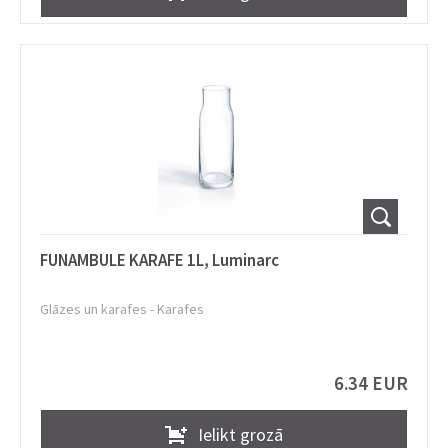
FUNAMBULE KARAFE 1L, Luminarc
Glāzes un karafes
-
Karafes
6.34 EUR
Ielikt grozā