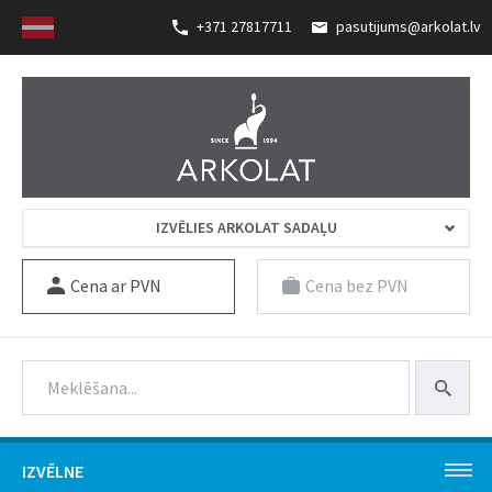
+371 27817711
pasutijums@arkolat.lv
IZVĒLIES ARKOLAT SADAĻU
Cena ar PVN
Cena bez PVN
IZVĒLNE