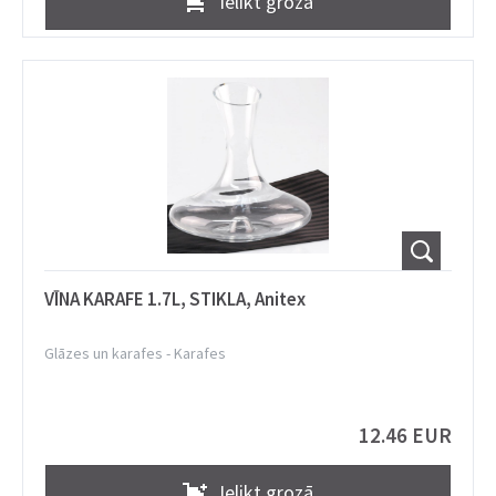
Ielikt grozā
VĪNA KARAFE 1.7L, STIKLA, Anitex
Glāzes un karafes
-
Karafes
12.46 EUR
Ielikt grozā