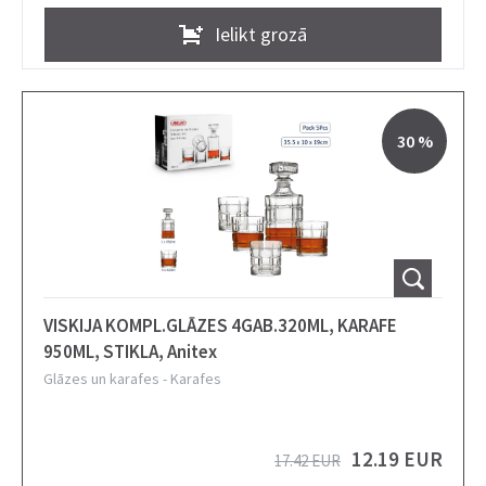
Ielikt grozā
30 %
VISKIJA KOMPL.GLĀZES 4GAB.320ML, KARAFE
950ML, STIKLA, Anitex
Glāzes un karafes
-
Karafes
12.19 EUR
17.42 EUR