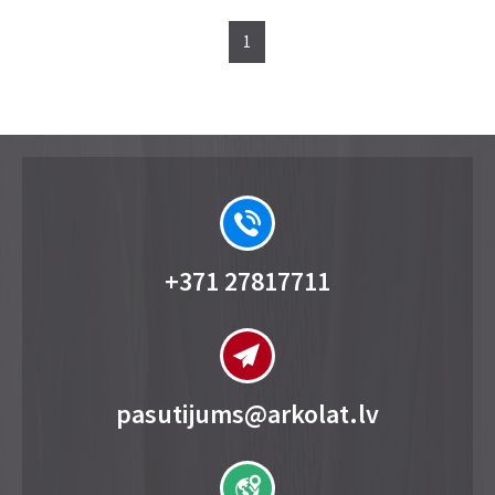
1
+371 27817711
pasutijums@arkolat.lv