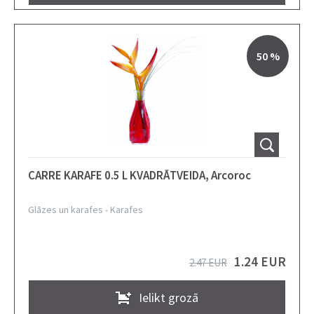
50 %
CARRE KARAFE 0.5 L KVADRĀTVEIDA, Arcoroc
Glāzes un karafes
-
Karafes
1.24 EUR
2.47 EUR
Ielikt grozā