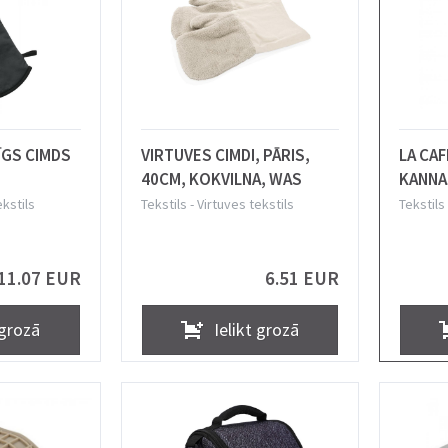
GS CIMDS
VIRTUVES CIMDI, PĀRIS,
LA CAF
40CM, KOKVILNA, WAS
KANNA
S,
NEOPRĒ
ekstils
Tekstils
-
Virtuves tekstils
Tekstils
ONS, Lurch
11.07 EUR
6.51 EUR
 grozā
Ielikt grozā