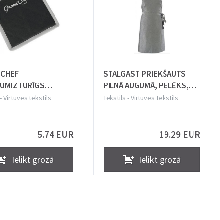
CHEF
STALGAST PRIEKŠAUTS
UMIZTURĪGS
PILNĀ AUGUMĀ, PELĒKS,
ŅŠ 19X19CM, MELNS,
Stalgast
-
Virtuves tekstils
Tekstils
-
Virtuves tekstils
ma
5.74 EUR
19.29 EUR
Ielikt grozā
Ielikt grozā