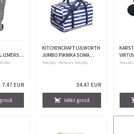
KITCHENCRAFT LULWORTH
KARST
L IZMĒRS,
JUMBO PIKNIKA SOMA
VIRTUV
S,
43x30x27CM 30L,
PĀRIS, 
ekstils
Tekstils
-
Virtuves tekstils
Tekstils
BALTS/ZILS, POLIESTERIS,
KOKVI
Kitchen Craft
ŠĶIED
7.47 EUR
34.47 EUR
 grozā
Ielikt grozā