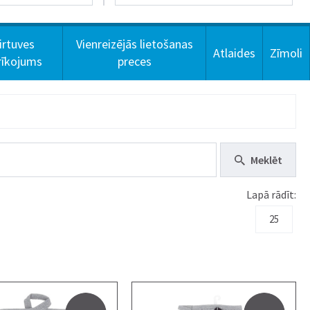
irtuves
Vienreizējās lietošanas
Atlaides
Zīmoli
rīkojums
preces
Meklēt
Lapā rādīt:
25