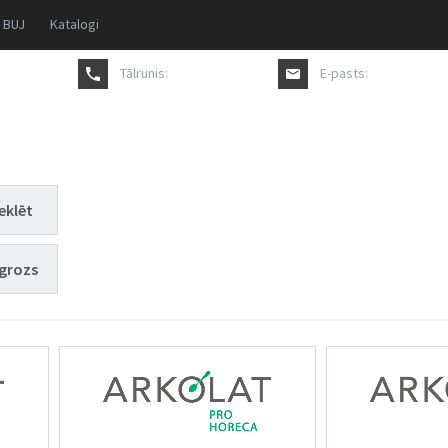
BUJ
Katalogi
Tālrunis:
+371 27817711
E-pasts:
pasutijums@a
eklēt
grozs