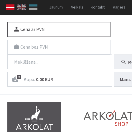
Jaunumi
Veikals
Kontakti
Karjera
Cena ar PVN
Cena bez PVN
M
0
Kopā:
0.00 EUR
Mans 