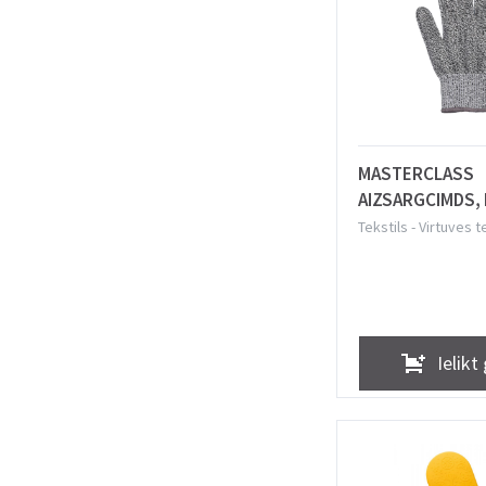
MASTERCLASS
AIZSARGCIMDS, 
UHMPE ŠĶIEDRA
Tekstils
-
Virtuves t
Masterclass
Ielikt