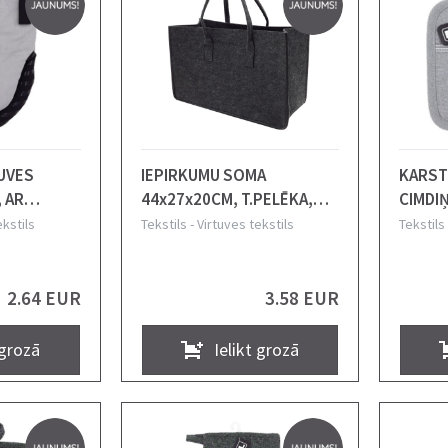
TUVES
IEPIRKUMU SOMA
KARST
 AR
44x27x20CM, T.PELĒKA,
CIMDI
LL
FILCS, NEWILL
G.PELĒ
ekstils
Tekstils
-
Virtuves tekstils
Tekstils
2.64 EUR
3.58 EUR
 grozā
Ielikt grozā