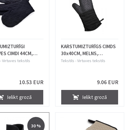
UMIZTURĪGI
KARSTUMIZTURĪGS CIMDS
ES CIMDI 44CM,
30x40CM, MELNS,
līdz 240 °C,
KOKVILNA/SILIKONS, Lurch
-
Virtuves tekstils
Tekstils
-
Virtuves tekstils
LNA, POLIESTERA
RA, WAS
10.53 EUR
9.06 EUR
Ielikt grozā
Ielikt grozā
30 %