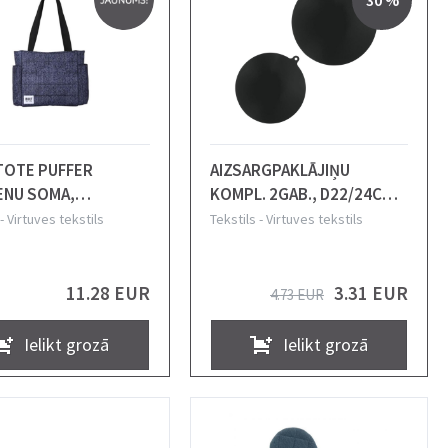
30 %
 TOTE PUFFER
AIZSARGPAKLĀJIŅU
ENU SOMA,
KOMPL. 2GAB., D22/24CM,
25x12CM, TEKSTILS,
INDUKCIJAS PLĪTIJ,
-
Virtuves tekstils
Tekstils
-
Virtuves tekstils
uilt New York
SILIKONIZĒTS STIKLA
ŠĶIEDRAS AUDUMS,
Metaltex
11.28 EUR
3.31 EUR
4.73 EUR
Ielikt grozā
Ielikt grozā