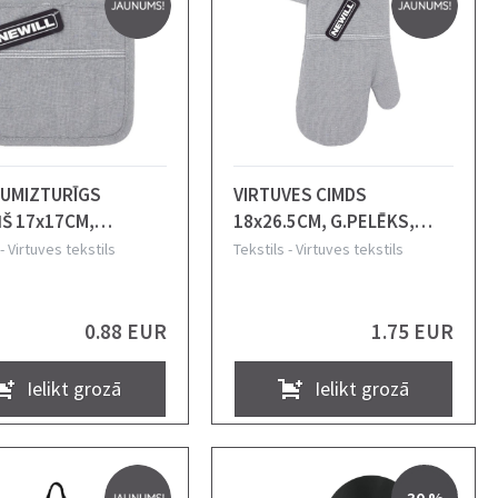
UMIZTURĪGS
VIRTUVES CIMDS
ŅŠ 17x17CM,
18x26.5CM, G.PELĒKS,
KS, FILCS, NEWILL
NEWILL
-
Virtuves tekstils
Tekstils
-
Virtuves tekstils
0.88 EUR
1.75 EUR
Ielikt grozā
Ielikt grozā