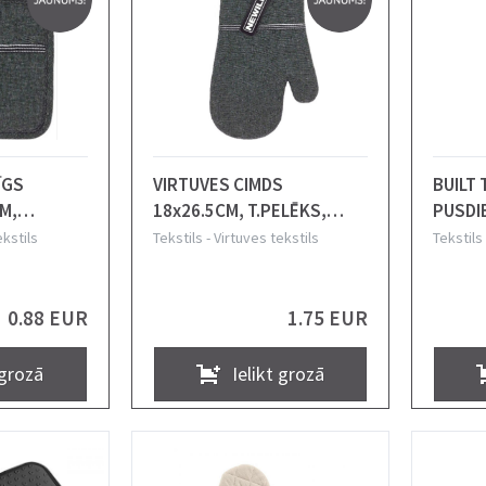
ĪGS
VIRTUVES CIMDS
BUILT
M,
18x26.5CM, T.PELĒKS,
PUSDI
, NEWILL
NEWILL
25.5x
ekstils
Tekstils
-
Virtuves tekstils
Tekstils
PVC, B
0.88 EUR
1.75 EUR
 grozā
Ielikt grozā