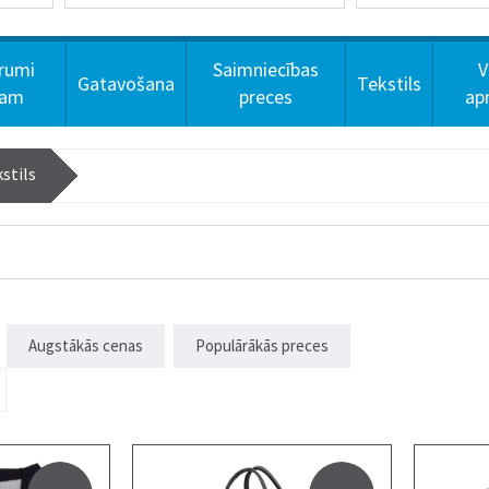
rumi
Saimniecības
V
Gatavošana
Tekstils
dam
preces
ap
kstils
Augstākās cenas
Populārākās preces