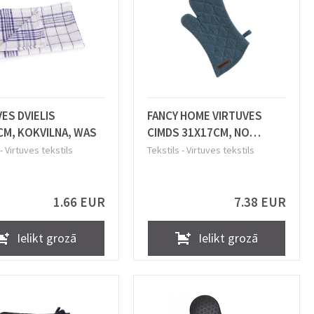
ES DVIELIS
FANCY HOME VIRTUVES
CM, KOKVILNA, WAS
CIMDS 31X17CM, NO
NĀTRES ŠĶIEDRAS, ZILS,
-
Virtuves tekstils
Tekstils
-
Virtuves tekstils
Tescoma
1.66 EUR
7.38 EUR
Ielikt grozā
Ielikt grozā