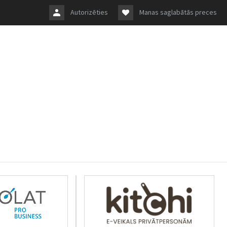
Autorizēties
Manas saglabātās preces
rkolat.lv