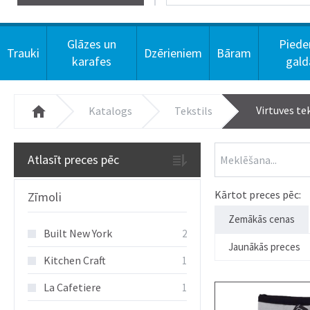
Glāzes un
Piede
Trauki
Dzērieniem
Bāram
karafes
gal
Virtuves te
Katalogs
Tekstils
Atlasīt preces pēc
Kārtot preces pēc:
Zīmoli
Zemākās cenas
Built New York
2
Jaunākās preces
Kitchen Craft
1
La Cafetiere
1