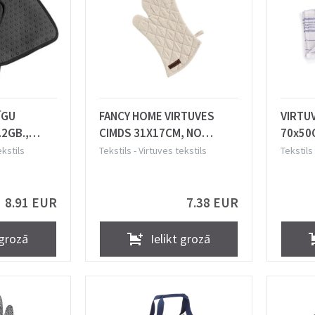
ĪGU
FANCY HOME VIRTUVES
VIRTUV
2GB.,
CIMDS 31X17CM, NO
70x50
NĀTRES ŠĶIEDRAS, BALTS,
ekstils
Tekstils
-
Virtuves tekstils
Tekstils
ONS, Lurch
Tescoma
8.91 EUR
7.38 EUR
 grozā
Ielikt grozā