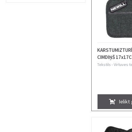
KARSTUMIZTUR
CIMDIŅŠ 17x17C
T.PELĒKS, FILCS
Tekstils
-
Virtuves t
Ielikt