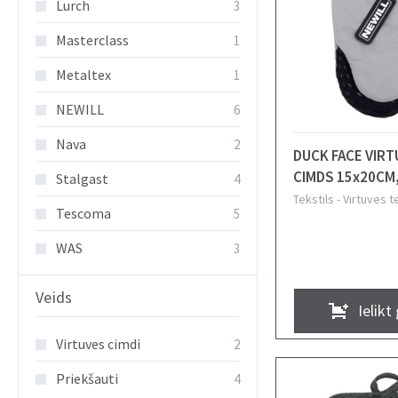
Lurch
3
Masterclass
1
Metaltex
1
NEWILL
6
Nava
2
DUCK FACE VIR
CIMDS 15x20CM,
Stalgast
4
SILIKONU, NEWI
Tekstils
-
Virtuves t
Tescoma
5
WAS
3
Veids
Ielikt
Virtuves cimdi
2
Priekšauti
4