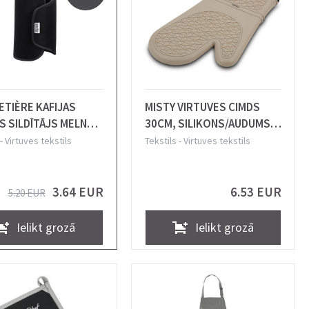
ETIÈRE KAFIJAS
MISTY VIRTUVES CIMDS
S SILDĪTĀJS MELNS,
30CM, SILIKONS/AUDUMS,
NS, La Cafetiere
Nava
-
Virtuves tekstils
Tekstils
-
Virtuves tekstils
3.64 EUR
6.53 EUR
5.20 EUR
Ielikt grozā
Ielikt grozā