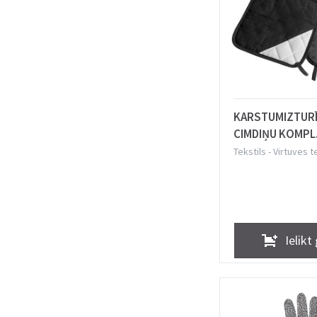
KARSTUMIZTUR
CIMDIŅU KOMPL.
MELNS,
Tekstils
-
Virtuves t
KOKVILNA/SILIK
Ielikt