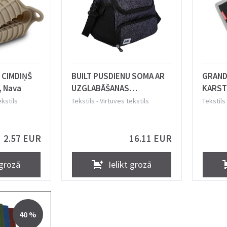
 CIMDIŅŠ
BUILT PUSDIENU SOMA AR
GRAND
, Nava
UZGLABĀŠANAS
KARST
NODALĪJUMU 8.5x27x
CIMDI
ekstils
Tekstils
-
Virtuves tekstils
Tekstils
21CM, TEKSTILS, PVC, Built
Tesco
New York
2.57 EUR
16.11 EUR
 grozā
Ielikt grozā
40 %