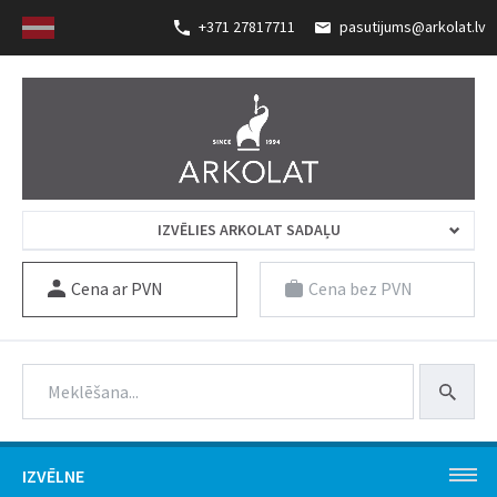
+371 27817711
pasutijums@arkolat.lv
IZVĒLIES ARKOLAT SADAĻU
Cena ar PVN
Cena bez PVN
IZVĒLNE