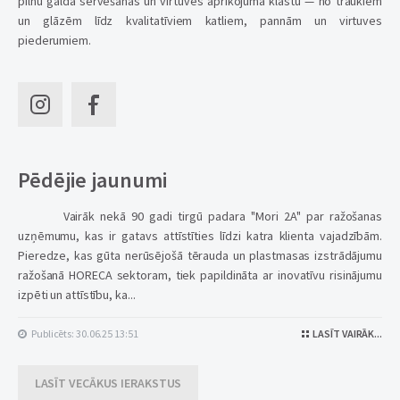
pilnu galda servēšanas un virtuves aprīkojuma klāstu — no traukiem
un glāzēm līdz kvalitatīviem katliem, pannām un virtuves
piederumiem.
Pēdējie jaunumi
Vairāk nekā 90 gadi tirgū padara "Mori 2A" par ražošanas
uzņēmumu, kas ir gatavs attīstīties līdzi katra klienta vajadzībām.
Pieredze, kas gūta nerūsējošā tērauda un plastmasas izstrādājumu
ražošanā HORECA sektoram, tiek papildināta ar inovatīvu risinājumu
izpēti un attīstību, ka...
Publicēts: 30.06.25 13:51
LASĪT VAIRĀK...
LASĪT VECĀKUS IERAKSTUS