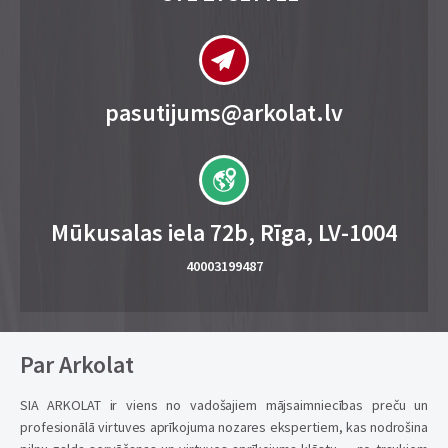
pasutijums@arkolat.lv
Mūkusalas iela 72b, Rīga, LV-1004
40003199487
Par Arkolat
SIA ARKOLAT ir viens no vadošajiem mājsaimniecības preču un
profesionālā virtuves aprīkojuma nozares ekspertiem, kas nodrošina