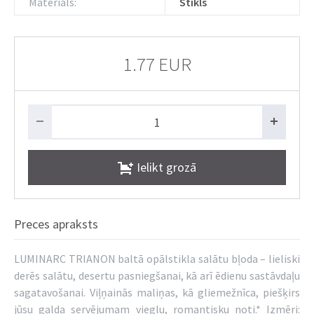
Materiāls:
Stikls
1.77 EUR
Ielikt grozā
Preces apraksts
LUMINARC TRIANON baltā opālstikla salātu bļoda – lieliski
derēs salātu, desertu pasniegšanai, kā arī ēdienu sastāvdaļu
sagatavošanai. Viļņainās maliņas, kā gliemežnīca, piešķirs
jūsu galda servējumam vieglu, romantisku noti.* Izmēri: