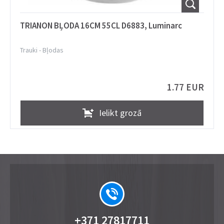
TRIANON BĻODA 16CM 55CL D6883, Luminarc
Trauki
-
Bļodas
1.77 EUR
Ielikt grozā
+371 27817711