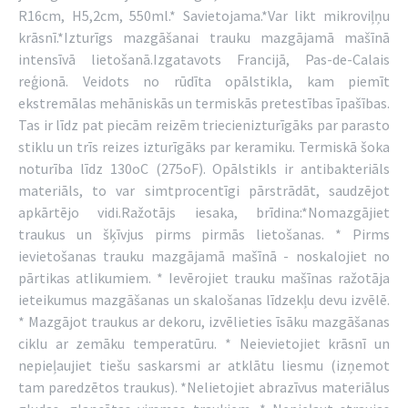
R16cm, H5,2cm, 550ml.* Savietojama.*Var likt mikroviļņu
krāsnī.*Izturīgs mazgāšanai trauku mazgājamā mašīnā
intensīvā lietošanā.Izgatavots Francijā, Pas-de-Calais
reģionā. Veidots no rūdīta opālstikla, kam piemīt
ekstremālas mehāniskās un termiskās pretestības īpašības.
Tas ir līdz pat piecām reizēm triecienizturīgāks par parasto
stiklu un trīs reizes izturīgāks par keramiku. Termiskā šoka
noturība līdz 130oC (275oF). Opālstikls ir antibakteriāls
materiāls, to var simtprocentīgi pārstrādāt, saudzējot
apkārtējo vidi.Ražotājs iesaka, brīdina:*Nomazgājiet
traukus un šķīvjus pirms pirmās lietošanas. * Pirms
ievietošanas trauku mazgājamā mašīnā - noskalojiet no
pārtikas atlikumiem. * Ievērojiet trauku mašīnas ražotāja
ieteikumus mazgāšanas un skalošanas līdzekļu devu izvēlē.
* Mazgājot traukus ar dekoru, izvēlieties īsāku mazgāšanas
ciklu ar zemāku temperatūru. * Neievietojiet krāsnī un
nepieļaujiet tiešu saskarsmi ar atklātu liesmu (izņemot
tam paredzētos traukus). *Nelietojiet abrazīvus materiālus