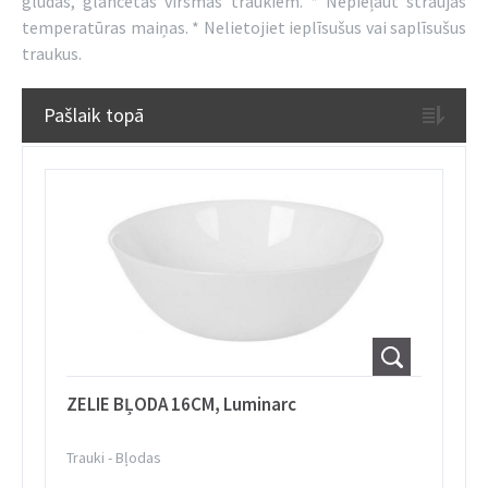
gludas, glancētas virsmas traukiem. * Nepieļaut straujas
temperatūras maiņas. * Nelietojiet ieplīsušus vai saplīsušus
traukus.
Pašlaik topā
ZELIE BĻODA 16CM, Luminarc
Trauki
-
Bļodas