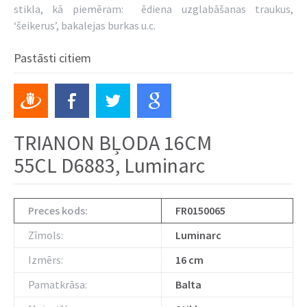
stikla, kā piemēram: ēdiena uzglabāšanas traukus,
‘šeikerus’, bakalejas burkas u.c.
Pastāsti citiem
TRIANON BĻODA 16CM
55CL D6883, Luminarc
Preces kods:
FR0150065
Zīmols:
Luminarc
Izmērs:
16 cm
Pamatkrāsa:
Balta