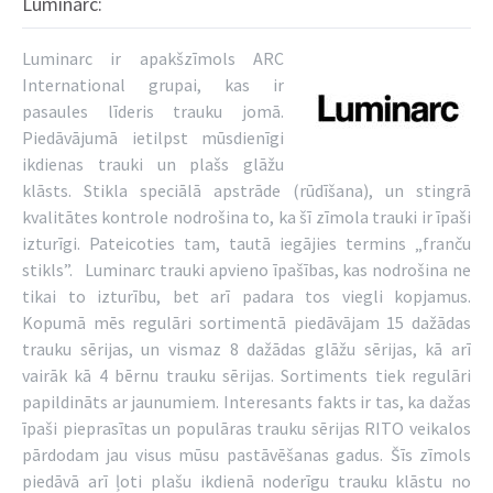
Luminarc:
Luminarc ir apakšzīmols ARC
International grupai, kas ir
pasaules līderis trauku jomā.
Piedāvājumā ietilpst mūsdienīgi
ikdienas trauki un plašs glāžu
klāsts. Stikla speciālā apstrāde (rūdīšana), un stingrā
kvalitātes kontrole nodrošina to, ka šī zīmola trauki ir īpaši
izturīgi. Pateicoties tam, tautā iegājies termins „franču
stikls”. Luminarc trauki apvieno īpašības, kas nodrošina ne
tikai to izturību, bet arī padara tos viegli kopjamus.
Kopumā mēs regulāri sortimentā piedāvājam 15 dažādas
trauku sērijas, un vismaz 8 dažādas glāžu sērijas, kā arī
vairāk kā 4 bērnu trauku sērijas. Sortiments tiek regulāri
papildināts ar jaunumiem. Interesants fakts ir tas, ka dažas
īpaši pieprasītas un populāras trauku sērijas RITO veikalos
pārdodam jau visus mūsu pastāvēšanas gadus. Šīs zīmols
piedāvā arī ļoti plašu ikdienā noderīgu trauku klāstu no