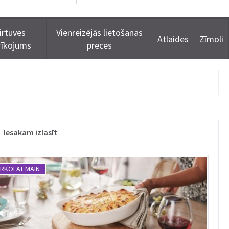
irtuves
Vienreizējās lietošanas
Atlaides
Zīmoli
rīkojums
preces
Iesakam izlasīt
RKOLAT MAIN