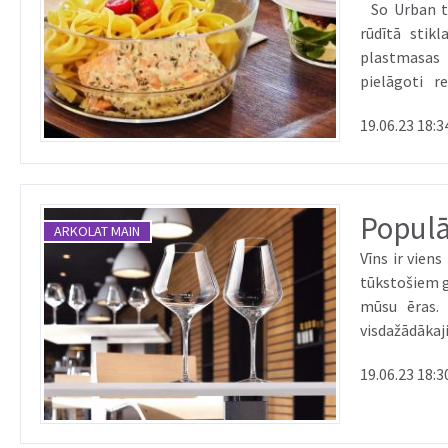
So Urban tra
rūdītā stikl
plastmasas 
pielāgoti 
Papildus tam,
19.06.23 18:3
Populā
ARKOLAT MAIN
Vīns ir vien
tūkstošiem g
mūsu ēras. 
visdažādāka
izbaudītu vīn
19.06.23 18:3