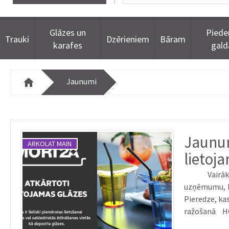
Glāzes un
Piede
Trauki
Dzērieniem
Bāram
karafes
gal
Jaunumi
Jaunum
ARKOLAT MAIN
lietoj
Vairāk nekā 90 gadi tirgū padara "Mori 2A" par ražošanas
uzņēmumu, ka
Pieredze, ka
ražošanā H
risinājumu izp