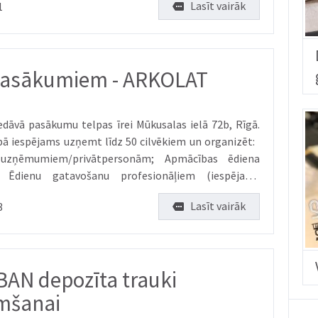
Lasīt vairāk
1
pasākumiem - ARKOLAT
āvā pasākumu telpas īrei Mūkusalas ielā 72b, Rīgā.
ā iespējams uzņemt līdz 50 cilvēkiem un organizēt:
uzņēmumiem/privātpersonām; Apmācības ēdiena
; Ēdienu gatavošanu profesionāļiem (iespējams
ilmēt); Digitālā satura veidotāju video...
Lasīt vairāk
3
AN depozīta trauki
mšanai