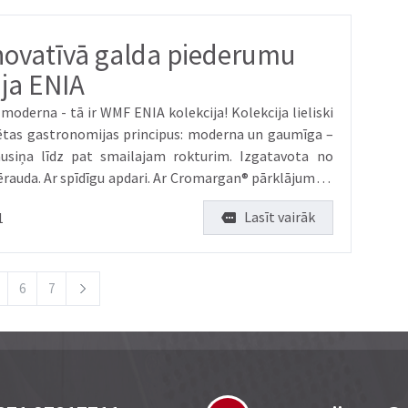
ovatīvā galda piederumu
ija ENIA
 moderna - tā ir WMF ENIA kolekcija! Kolekcija lieliski
ētas gastronomijas principus: moderna un gaumīga –
ņa līdz pat smailajam rokturim. Izgatavota no
Cromargan® pārklājumu –
stoši saglabā savu spī...
Lasīt vairāk
1
6
7