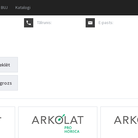
BUJ
Katalogi
Tālrunis:
+371 27817711
E-pasts:
pasutijums@a
eklēt
grozs