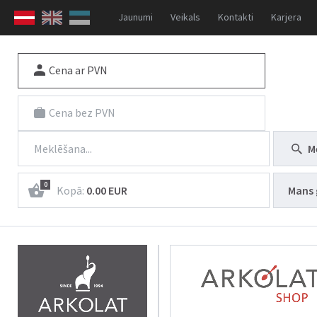
Jaunumi
Veikals
Kontakti
Karjera
Cena ar PVN
Cena bez PVN
M
0
Kopā:
0.00 EUR
Mans 