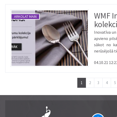
WMF In
ARKOLAT MAIN
kolekc
Inovatīva un
apvieno pils
sākot no kausi
nerūsējošā tērauda. Ar spīdīgu apdari. Ar 
piederumi ilg
04.10.21 12:2
1
2
3
4
5