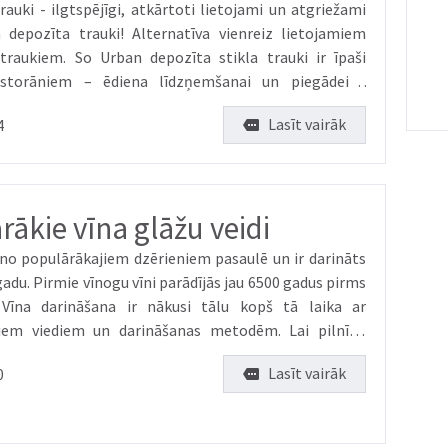
uki - ilgtspējīgi, atkārtoti lietojami un atgriežami
a depozīta trauki! Alternatīva vienreiz lietojamiem
traukiem. So Urban depozīta stikla trauki ir īpaši
restorāniem – ēdiena līdzņemšanai un piegādei.
 ka konteineri ir izgatavoti no...
Lasīt vairāk
4
rākie vīna glāžu veidi
s no populārākajiem dzērieniem pasaulē un ir darināts
adu. Pirmie vīnogu vīni parādījās jau 6500 gadus pirms
Vīna darināšana ir nākusi tālu kopš tā laika ar
jiem viediem un darināšanas metodēm. Lai pilnībā
a garšas buķeti, ir nepieciešama ta...
Lasīt vairāk
0