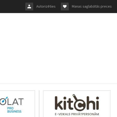
Autorizēties
Manas saglabātās preces
rkolat.lv