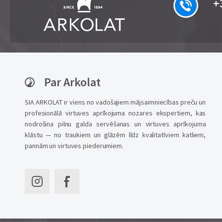
+
Par Arkolat
SIA ARKOLAT ir viens no vadošajiem mājsaimniecības preču un
profesionālā virtuves aprīkojuma nozares ekspertiem, kas
nodrošina pilnu galda servēšanas un virtuves aprīkojuma
klāstu — no traukiem un glāzēm līdz kvalitatīviem katliem,
pannām un virtuves piederumiem.