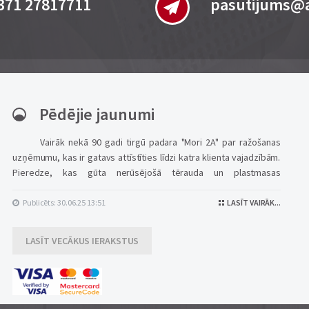
371 27817711
pasutijums@a
Pēdējie jaunumi
Vairāk nekā 90 gadi tirgū padara "Mori 2A" par ražošanas
uzņēmumu, kas ir gatavs attīstīties līdzi katra klienta vajadzībām.
Pieredze, kas gūta nerūsējošā tērauda un plastmasas
izstrādājumu ražošanā HORECA sektoram, tiek papildināta ar
inovatīvu risinājumu izpēti un attīstību, ka...
Publicēts: 30.06.25 13:51
LASĪT VAIRĀK...
LASĪT VECĀKUS IERAKSTUS