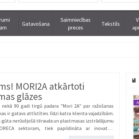
rumi
Saimniecības
V
Gatavošana
Tekstils
dam
preces
ap
s! MORI2A atkārtoti
amas glāzes
A
s ir gatavs attīstīties līdzi katra klienta vajadzībām.
s gūta nerūsējošā tērauda un plastmasas izstrādājumu
ORECA sektoram, tiek papildināta ar inovatīvu
ēti un attīstību, ka...