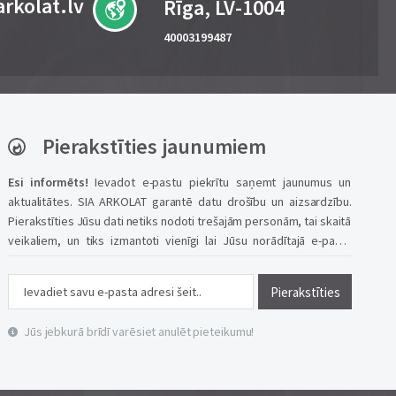
rkolat.lv
Rīga, LV-1004
40003199487
Pierakstīties jaunumiem
Esi informēts!
Ievadot e-pastu piekrītu saņemt jaunumus un
aktualitātes. SIA ARKOLAT garantē datu drošību un aizsardzību.
Pierakstīties Jūsu dati netiks nodoti trešajām personām, tai skaitā
veikaliem, un tiks izmantoti vienīgi lai Jūsu norādītajā e-pasta
adresē piegādātu informāciju par mūsu portāla aktuālajiem
jaunumiem.
Pierakstīties
Jūs jebkurā brīdī varēsiet anulēt pieteikumu!