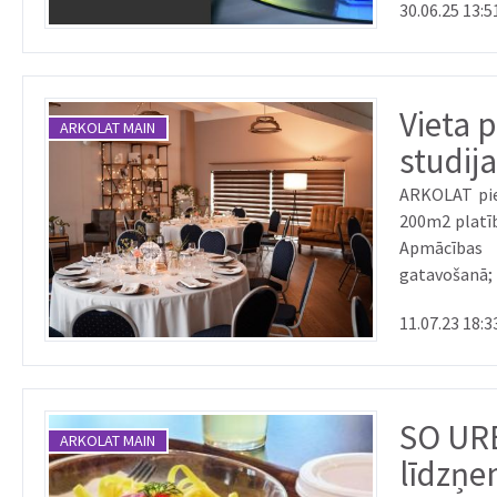
30.06.25 13:5
Vieta 
ARKOLAT MAIN
studija
ARKOLAT pied
200m2 platīb
Apmācības 
gatavošanā
fotografēt, f
11.07.23 18:3
SO URB
ARKOLAT MAIN
līdzņe