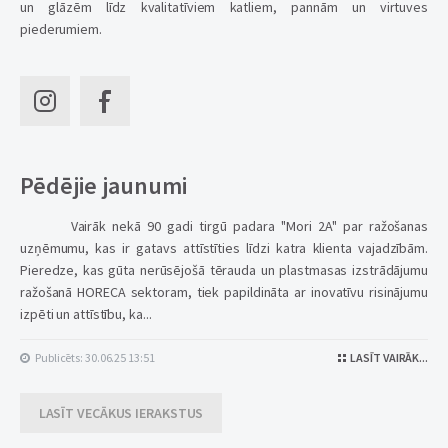
un glāzēm līdz kvalitatīviem katliem, pannām un virtuves
piederumiem.
Pēdējie jaunumi
Vairāk nekā 90 gadi tirgū padara "Mori 2A" par ražošanas
uzņēmumu, kas ir gatavs attīstīties līdzi katra klienta vajadzībām.
Pieredze, kas gūta nerūsējošā tērauda un plastmasas izstrādājumu
ražošanā HORECA sektoram, tiek papildināta ar inovatīvu risinājumu
izpēti un attīstību, ka...
Publicēts: 30.06.25 13:51
LASĪT VAIRĀK...
LASĪT VECĀKUS IERAKSTUS