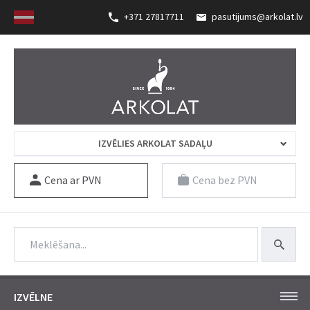
+371 27817711
pasutijums@arkolat.lv
IZVĒLIES ARKOLAT SADAĻU
Cena ar PVN
Cena bez PVN
IZVĒLNE