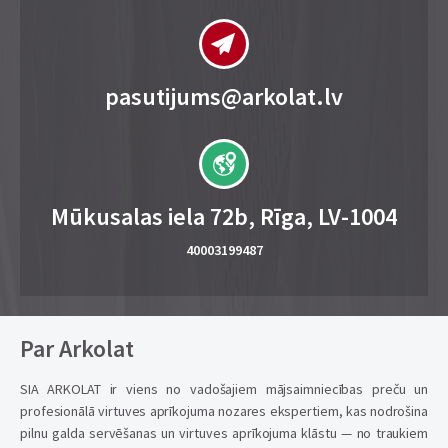
pasutijums@arkolat.lv
Mūkusalas iela 72b, Rīga, LV-1004
40003199487
Par Arkolat
SIA ARKOLAT ir viens no vadošajiem mājsaimniecības preču un
profesionālā virtuves aprīkojuma nozares ekspertiem, kas nodrošina
pilnu galda servēšanas un virtuves aprīkojuma klāstu — no traukiem