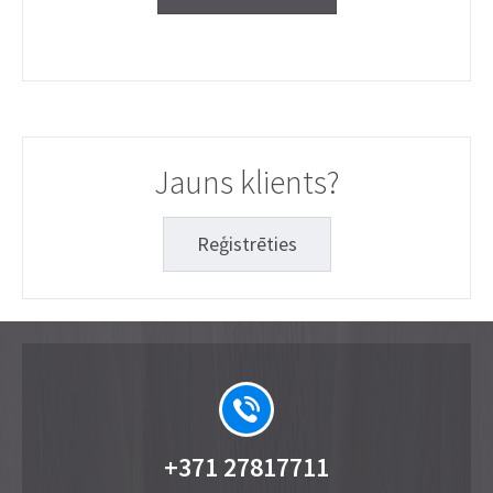
Jauns klients?
Reģistrēties
+371 27817711