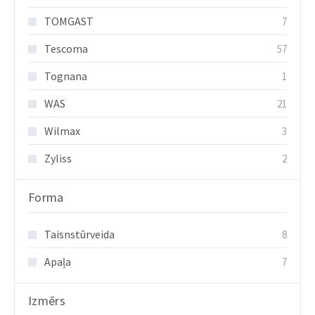
TOMGAST
7
Tescoma
57
Tognana
1
WAS
21
Wilmax
3
Zyliss
2
Forma
Taisnstūrveida
8
Apaļa
7
Izmērs