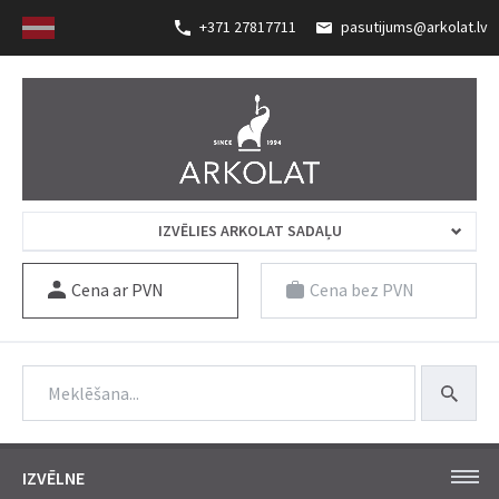
+371 27817711
pasutijums@arkolat.lv
IZVĒLIES ARKOLAT SADAĻU
Cena ar PVN
Cena bez PVN
IZVĒLNE