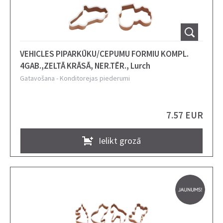
VEHICLES PIPARKŪKU/CEPUMU FORMIU KOMPL.
4GAB.,ZELTĀ KRĀSĀ, NER.TĒR., Lurch
Gatavošana
-
Konditorejas piederumi
7.57 EUR
Ielikt grozā