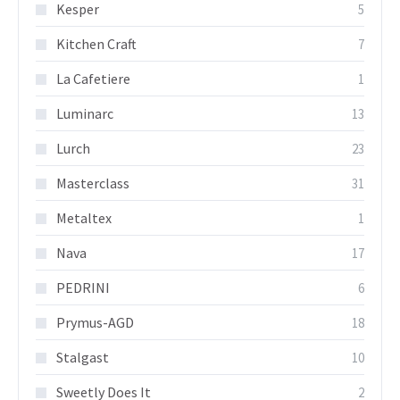
Kesper
5
Kitchen Craft
7
La Cafetiere
1
Luminarc
13
Lurch
23
Masterclass
31
Metaltex
1
Nava
17
PEDRINI
6
Prymus-AGD
18
Stalgast
10
Sweetly Does It
2