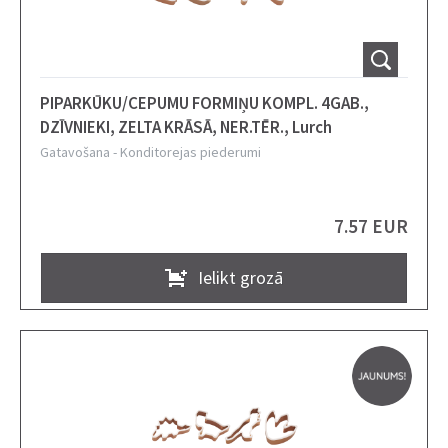
PIPARKŪKU/CEPUMU FORMIŅU KOMPL. 4GAB.,
DZĪVNIEKI, ZELTA KRĀSĀ, NER.TĒR., Lurch
Gatavošana
-
Konditorejas piederumi
7.57 EUR
Ielikt grozā