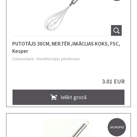
PUTOTĀJS 30CM, NER.TĒR./AKĀCIJAS KOKS, FSC,
Kesper
Gatavošana
-
Konditorejas piederumi
3.01 EUR
Ielikt grozā