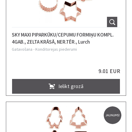
SKY MAXI PIPARKŪKU/CEPUMU FORMIŅU KOMPL.
4GAB., ZELTA KRĀSĀ, NER.TĒR., Lurch
Gatavošana
-
Konditorejas piederumi
9.01 EUR
Ielikt grozā