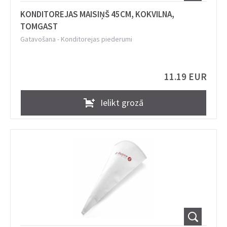
KONDITOREJAS MAISIŅŠ 45CM, KOKVILNA,
TOMGAST
Gatavošana
-
Konditorejas piederumi
11.19 EUR
Ielikt grozā