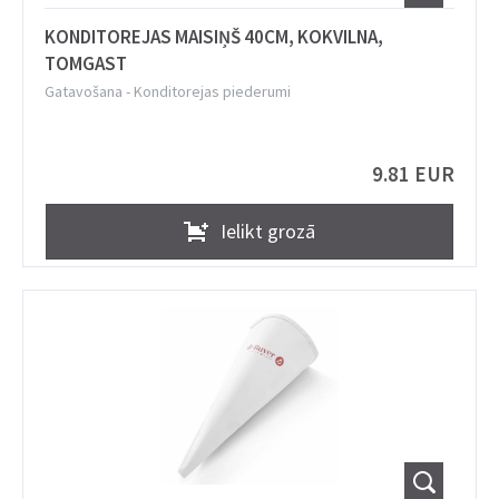
KONDITOREJAS MAISIŅŠ 40CM, KOKVILNA,
TOMGAST
Gatavošana
-
Konditorejas piederumi
9.81 EUR
Ielikt grozā