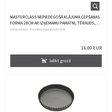
MASTERCLASS NEPIEDEGOŠĀ KLĀJUMA CEPŠANAS
FORMA 28CM AR IZŅEMAMU PAMATNI, TĒRAUDS,
Masterclass
Gatavošana
-
Konditorejas piederumi
16.00 EUR
Ielikt grozā