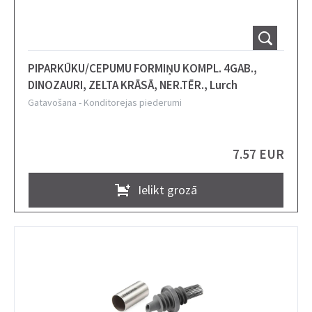
PIPARKŪKU/CEPUMU FORMIŅU KOMPL. 4GAB.,
DINOZAURI, ZELTA KRĀSĀ, NER.TĒR., Lurch
Gatavošana
-
Konditorejas piederumi
7.57 EUR
Ielikt grozā