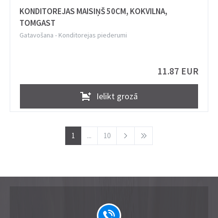
KONDITOREJAS MAISIŅŠ 50CM, KOKVILNA,
TOMGAST
Gatavošana
-
Konditorejas piederumi
11.87 EUR
Ielikt grozā
1
...
10