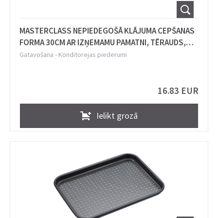
MASTERCLASS NEPIEDEGOŠĀ KLĀJUMA CEPŠANAS
FORMA 30CM AR IZŅEMAMU PAMATNI, TĒRAUDS,
Masterclass
Gatavošana
-
Konditorejas piederumi
16.83 EUR
Ielikt grozā