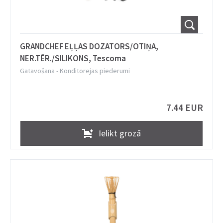
GRANDCHEF EĻĻAS DOZATORS/OTIŅA,
NER.TĒR./SILIKONS, Tescoma
Gatavošana
-
Konditorejas piederumi
7.44 EUR
Ielikt grozā