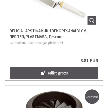
DELICIA LĀPSTIŅA KŪKU DEKORĒŠANAI 31CM,
NER.TĒR/PLASTMASA, Tescoma
Gatavošana
-
Konditorejas piederumi
8.81 EUR
Ielikt grozā