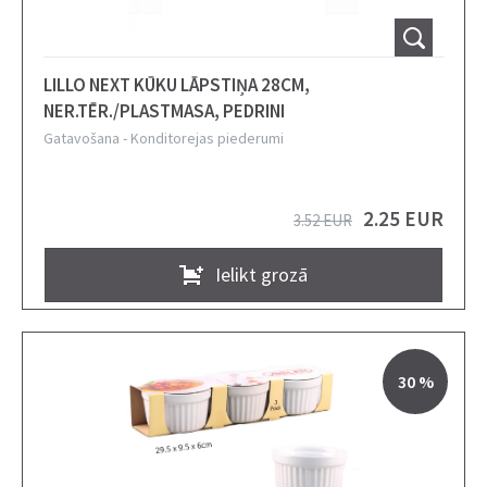
LILLO NEXT KŪKU LĀPSTIŅA 28CM,
NER.TĒR./PLASTMASA, PEDRINI
Gatavošana
-
Konditorejas piederumi
2.25 EUR
3.52 EUR
Ielikt grozā
30 %