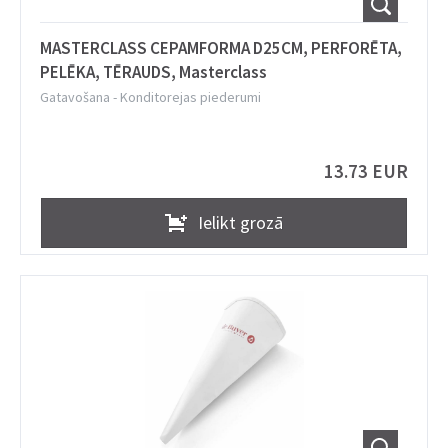
MASTERCLASS CEPAMFORMA D25CM, PERFORĒTA,
PELĒKA, TĒRAUDS, Masterclass
Gatavošana
-
Konditorejas piederumi
13.73 EUR
Ielikt grozā