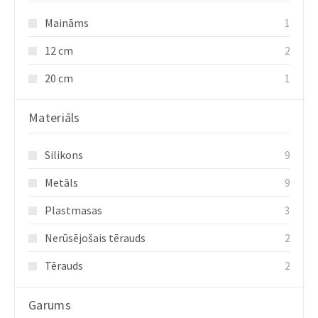
Maināms
1
12 cm
2
20 cm
1
Materiāls
Silikons
9
Metāls
9
Plastmasas
3
Nerūsējošais tērauds
2
Tērauds
2
Garums