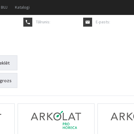
BUJ
Katalogi
Tālrunis:
+371 27817711
E-pasts:
pasutijums@a
eklēt
grozs