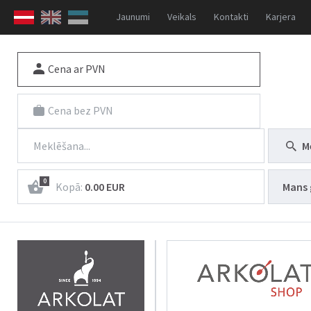
Jaunumi
Veikals
Kontakti
Karjera
Cena ar PVN
Cena bez PVN
M
0
Kopā:
0.00 EUR
Mans 