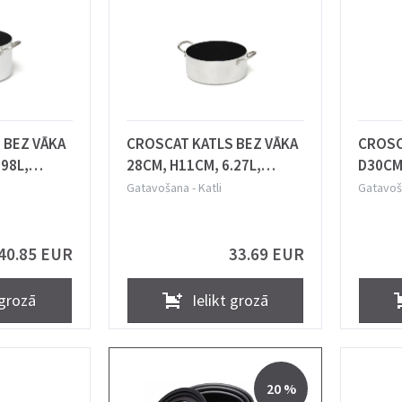
 BEZ VĀKA
CROSCAT KATLS BEZ VĀKA
CROSC
.98L,
28CM, H11CM, 6.27L,
D30CM,
KCIJA,
ALUMĪNIJS, INDUKCIJA,
ALUMĪN
Gatavošana
-
Katli
Gatavoš
COMAS
COMA
40.85 EUR
33.69 EUR
 grozā
Ielikt grozā
20 %