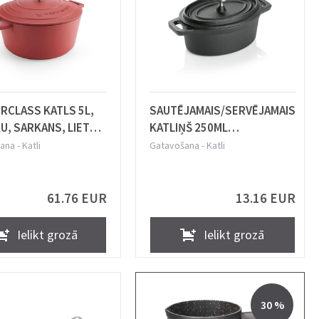
RCLASS KATLS 5L,
SAUTĒJAMAIS/SERVĒJAMAIS
U, SARKANS, LIETAIS
KATLIŅŠ 250ML
IJS, Masterclass
12.5X9.5X6.5CM, OVĀLS AR
ana
-
Katli
Gatavošana
-
Katli
VĀKU, MELNS, ČUGUNS, WAS
61.76 EUR
13.16 EUR
Ielikt grozā
Ielikt grozā
30 %