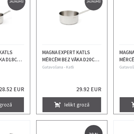
KATLS
MAGNA EXPERT KATLS
MAGNA
KA D18CM,
MĒRCĒM BEZ VĀKA D20CM,
MĒRCĒ
 COMAS
H10.5CM, 3.3L, N/T, COMAS
H7.5CM
Gatavošana
-
Katli
Gatavoš
28.52 EUR
29.92 EUR
 grozā
Ielikt grozā