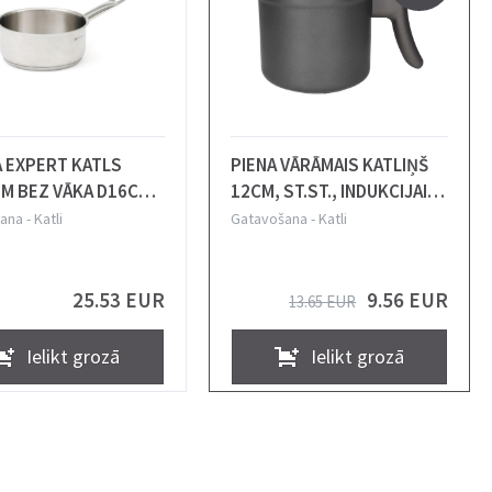
 EXPERT KATLS
PIENA VĀRĀMAIS KATLIŅŠ
M BEZ VĀKA D16CM,
12CM, ST.ST., INDUKCIJAI,
, 2L, N/T, COMAS
Tognana
ana
-
Katli
Gatavošana
-
Katli
25.53 EUR
9.56 EUR
13.65 EUR
Ielikt grozā
Ielikt grozā