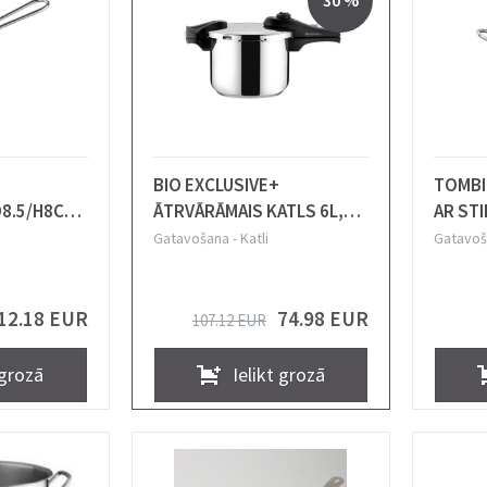
30 %
BIO EXCLUSIVE+
TOMBIK
D8.5/H8CM,
ĀTRVĀRĀMAIS KATLS 6L,
AR STI
INDUKCIJAI, Tescoma
INDUKC
Gatavošana
-
Katli
Gatavoš
12.18 EUR
74.98 EUR
107.12 EUR
 grozā
Ielikt grozā