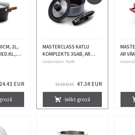
0CM, 2L,
MASTERCLASS KATLU
MASTE
IED.KL.,
KOMPLEKTS 3GAB, AR
AR VĀK
a
VĀKU, AR NOŅEMAMU
ALUMĪN
Gatavošana
-
Katli
Gatavoš
ROKTURI, LIETAIS
ALUMĪNIJS, INDUKCIJA,
Masterclass
24.43 EUR
47.34 EUR
59.18 EUR
 grozā
Ielikt grozā