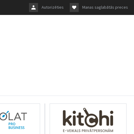
Autorizēties
Manas saglabātās preces
rkolat.lv