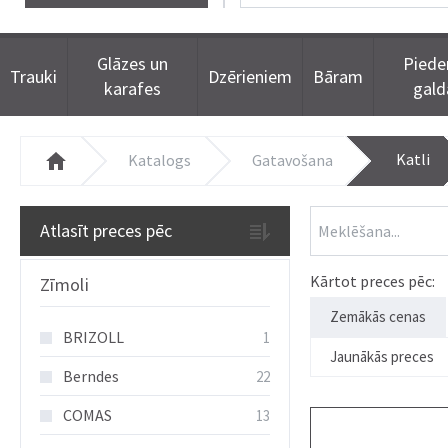
Glāzes un
Piede
Trauki
Dzērieniem
Bāram
karafes
gal
Katli
Katalogs
Gatavošana
Atlasīt preces pēc
Kārtot preces pēc:
Zīmoli
Zemākās cenas
BRIZOLL
1
Jaunākās preces
Berndes
22
COMAS
13