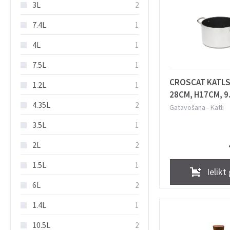
3L
2
7.4L
1
4L
1
7.5L
1
CROSCAT KATLS
1.2L
1
28CM, H17CM, 9
4.35L
2
ALUMĪNIJS, INDU
Gatavošana
-
Katli
COMAS
3.5L
1
2L
2
1.5L
1
Ielikt
6L
2
1.4L
1
10.5L
2