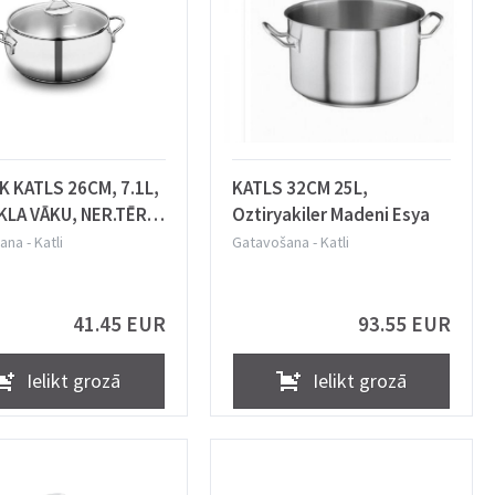
 KATLS 26CM, 7.1L,
KATLS 32CM 25L,
KLA VĀKU, NER.TĒR.,
Oztiryakiler Madeni Esya
IJAI, Korkmaz
ana
-
Katli
Gatavošana
-
Katli
41.45 EUR
93.55 EUR
Ielikt grozā
Ielikt grozā