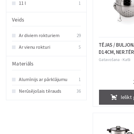
11 l
1
Veids
Ar diviem rokturiem
29
TĒJAS / BULJON
Ar vienu rokturi
5
D14CM, NER.TĒR
Gatavošana
-
Katli
Materiāls
Alumīnijs ar pārklājumu
1
Nerūsējošais tērauds
36
Ielikt