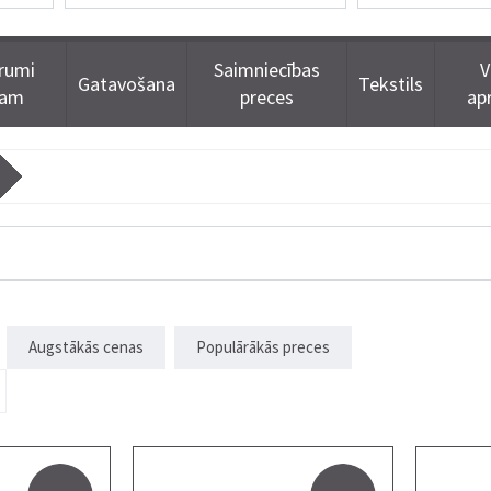
rumi
Saimniecības
V
Gatavošana
Tekstils
dam
preces
ap
Augstākās cenas
Populārākās preces