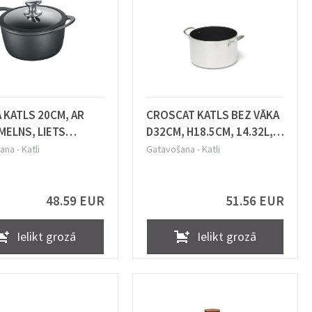
 KATLS 20CM, AR
CROSCAT KATLS BEZ VĀKA
MELNS, LIETS
D32CM, H18.5CM, 14.32L,
IJS, INDUKCIJAI,
ALUMĪNIJS, INDUKCIJA,
ana
-
Katli
Gatavošana
-
Katli
es
COMAS
48.59 EUR
51.56 EUR
Ielikt grozā
Ielikt grozā