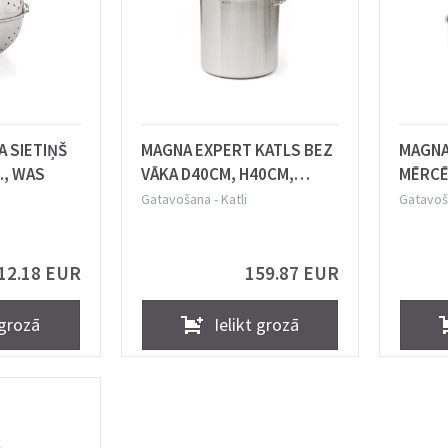
A SIETIŅŠ
MAGNA EXPERT KATLS BEZ
MAGNA
., WAS
VĀKA D40CM, H40CM,
MĒRCĒ
50.3L, N/T, COMAS
H9.5CM
Gatavošana
-
Katli
Gatavoš
12.18 EUR
159.87 EUR
 grozā
Ielikt grozā