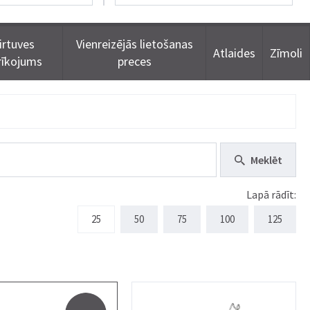
irtuves
Vienreizējās lietošanas
Atlaides
Zīmoli
rīkojums
preces
Meklēt
Lapā rādīt:
25
50
75
100
125