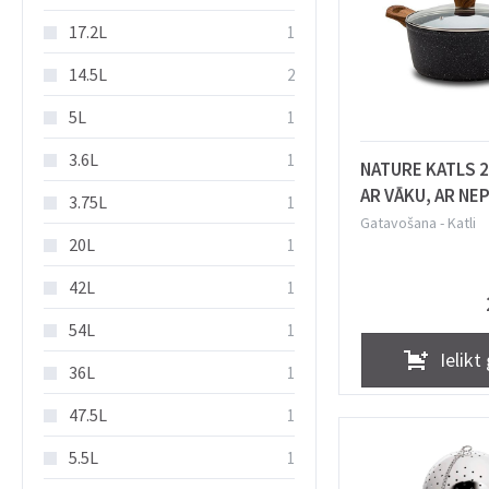
17.2L
1
14.5L
2
5L
1
3.6L
1
NATURE KATLS 2
AR VĀKU, AR NEP
3.75L
1
INDUKCIJAI, Nav
Gatavošana
-
Katli
20L
1
42L
1
54L
1
Ielikt
36L
1
47.5L
1
5.5L
1