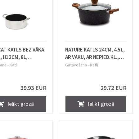
AT KATLS BEZ VĀKA
NATURE KATLS 24CM, 4.5L,
 H12CM, 8L,
AR VĀKU, AR NEPIED.KL.,
IJS, INDUKCIJA,
INDUKCIJAI, Nava
ana
-
Katli
Gatavošana
-
Katli
S
39.93 EUR
29.72 EUR
Ielikt grozā
Ielikt grozā