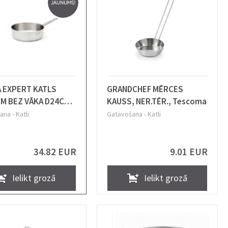
 EXPERT KATLS
GRANDCHEF MĒRCES
M BEZ VĀKA D24CM,
KAUSS, NER.TĒR., Tescoma
, 3.3L, N/T, COMAS
ana
-
Katli
Gatavošana
-
Katli
34.82 EUR
9.01 EUR
Ielikt grozā
Ielikt grozā