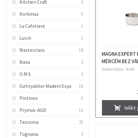
Kitchen Craft
3
Korkmaz
5
La Cafetiere
1
Lurch
1
Masterclass
18
MAGNA EXPERT 
MĒRCĒM BEZ VĀ
Nava
2
H8CM, 2L, N/T,
Gatavošana
-
Katli
O.M.S
3
Oztiryakiler Madeni Esya
16
Pintinox
5
Ielikt
Prymus-AGD
13
Tescoma
25
Tognana
3