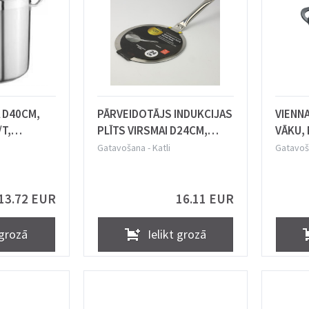
 D40CM,
PĀRVEIDOTĀJS INDUKCIJAS
VIENNA
/T,
PLĪTS VIRSMAI D24CM,
VĀKU, 
deni Esya
Prymus-AGD
ALUMĪN
Gatavošana
-
Katli
Gatavoš
Bernd
13.72 EUR
16.11 EUR
 grozā
Ielikt grozā