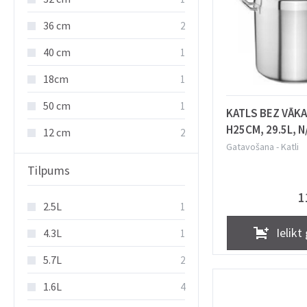
36 cm
2
40 cm
1
18cm
1
50 cm
1
KATLS BEZ VĀKA
H25CM, 29.5L, N
12 cm
2
Oztiryakiler Ma
Gatavošana
-
Katli
Tilpums
1
2.5L
1
Ielikt
4.3L
1
5.7L
2
1.6L
4