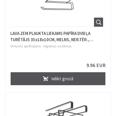
LAVA ZEM PLAUKTA LIEKAMS PAPĪRA DVIEĻA
TURĒTĀJS 35x18x10CM, MELNS, NER.TĒR.,
Metaltex
Virtuves aprīkojums
-
Higiēnas sistēmas
9.96 EUR
Ielikt grozā