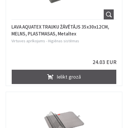
LAVA AQUATEX TRAUKU ŽĀVĒTĀJS 35x30x12CM,
MELNS, PLASTMASAS, Metaltex
Virtuves aprīkojums
-
Higiēnas sistēmas
24.03 EUR
Ielikt grozā