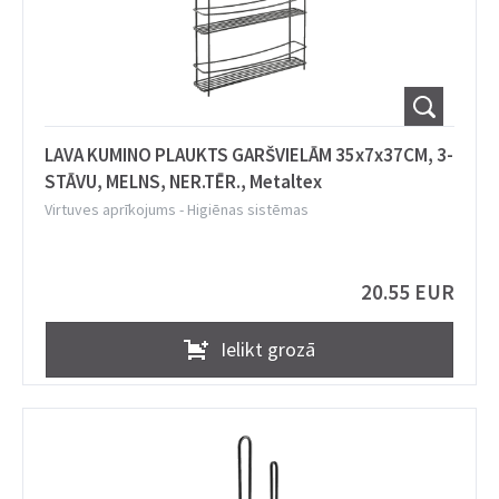
LAVA KUMINO PLAUKTS GARŠVIELĀM 35x7x37CM, 3-
STĀVU, MELNS, NER.TĒR., Metaltex
Virtuves aprīkojums
-
Higiēnas sistēmas
20.55 EUR
Ielikt grozā