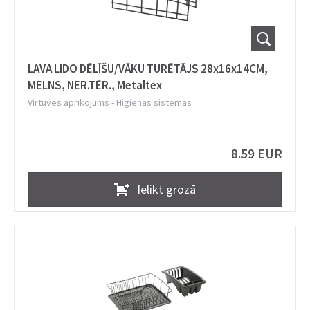
LAVA LIDO DĒLĪŠU/VĀKU TURĒTĀJS 28x16x14CM,
MELNS, NER.TĒR., Metaltex
Virtuves aprīkojums
-
Higiēnas sistēmas
8.59 EUR
Ielikt grozā