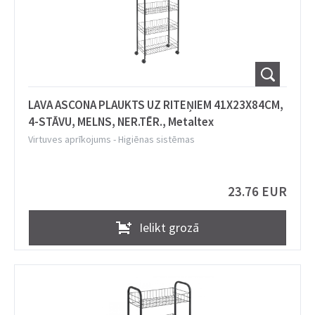
LAVA ASCONA PLAUKTS UZ RITEŅIEM 41X23X84CM,
4-STĀVU, MELNS, NER.TĒR., Metaltex
Virtuves aprīkojums
-
Higiēnas sistēmas
23.76 EUR
Ielikt grozā