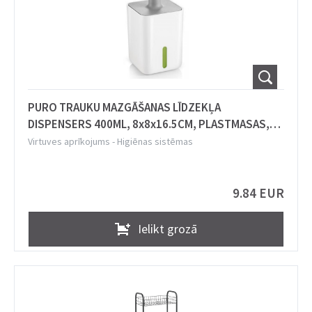
PURO TRAUKU MAZGĀŠANAS LĪDZEKĻA
DISPENSERS 400ML, 8x8x16.5CM, PLASTMASAS,
Tescoma
Virtuves aprīkojums
-
Higiēnas sistēmas
9.84 EUR
Ielikt grozā