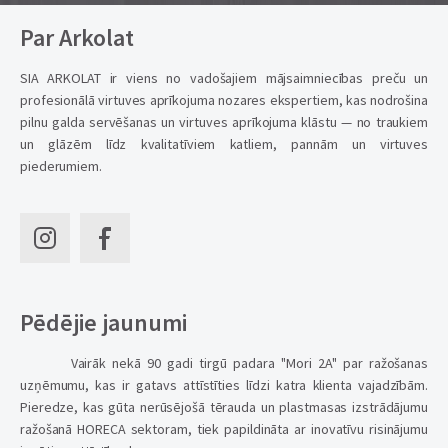
Par Arkolat
SIA ARKOLAT ir viens no vadošajiem mājsaimniecības preču un
profesionālā virtuves aprīkojuma nozares ekspertiem, kas nodrošina
pilnu galda servēšanas un virtuves aprīkojuma klāstu — no traukiem
un glāzēm līdz kvalitatīviem katliem, pannām un virtuves
piederumiem.
Pēdējie jaunumi
Vairāk nekā 90 gadi tirgū padara "Mori 2A" par ražošanas
uzņēmumu, kas ir gatavs attīstīties līdzi katra klienta vajadzībām.
Pieredze, kas gūta nerūsējošā tērauda un plastmasas izstrādājumu
ražošanā HORECA sektoram, tiek papildināta ar inovatīvu risinājumu