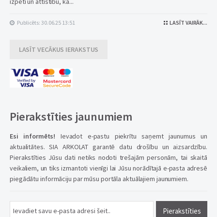
izpēti un attīstību, ka...
Publicēts: 30.06.25 13:51
LASĪT VAIRĀK...
LASĪT VECĀKUS IERAKSTUS
Pierakstīties jaunumiem
Esi informēts!
Ievadot e-pastu piekrītu saņemt jaunumus un
aktualitātes. SIA ARKOLAT garantē datu drošību un aizsardzību.
Pierakstīties Jūsu dati netiks nodoti trešajām personām, tai skaitā
veikaliem, un tiks izmantoti vienīgi lai Jūsu norādītajā e-pasta adresē
piegādātu informāciju par mūsu portāla aktuālajiem jaunumiem.
Pierakstīties