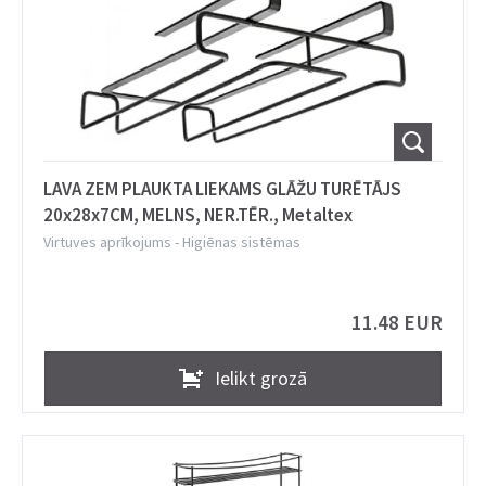
LAVA ZEM PLAUKTA LIEKAMS GLĀŽU TURĒTĀJS
20x28x7CM, MELNS, NER.TĒR., Metaltex
Virtuves aprīkojums
-
Higiēnas sistēmas
11.48 EUR
Ielikt grozā