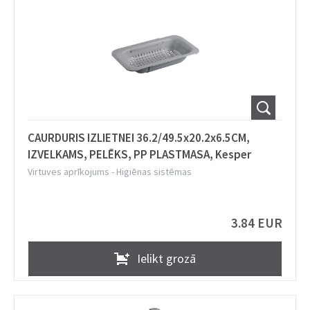
CAURDURIS IZLIETNEI 36.2/49.5x20.2x6.5CM,
IZVELKAMS, PELĒKS, PP PLASTMASA, Kesper
Virtuves aprīkojums
-
Higiēnas sistēmas
3.84 EUR
Ielikt grozā