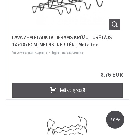
LAVA ZEM PLAUKTA LIEKAMS KRŪŽU TURĒTĀJS
14x28x6CM, MELNS, NER.TĒR., Metaltex
Virtuves aprīkojums
-
Higiēnas sistēmas
8.76 EUR
Ielikt grozā
30 %