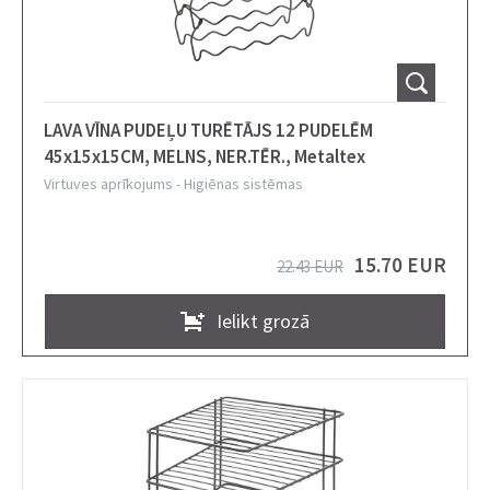
LAVA VĪNA PUDEĻU TURĒTĀJS 12 PUDELĒM
45x15x15CM, MELNS, NER.TĒR., Metaltex
Virtuves aprīkojums
-
Higiēnas sistēmas
15.70 EUR
22.43 EUR
Ielikt grozā