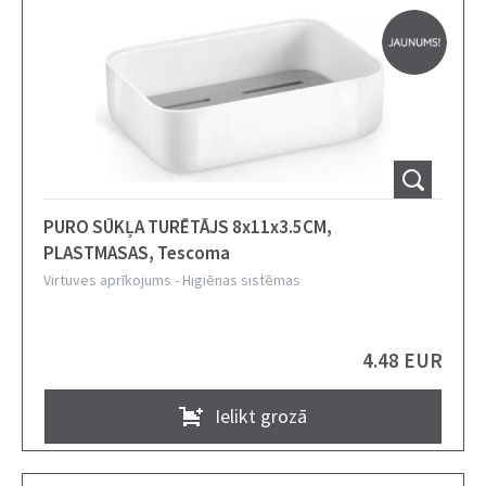
PURO SŪKĻA TURĒTĀJS 8x11x3.5CM,
PLASTMASAS, Tescoma
Virtuves aprīkojums
-
Higiēnas sistēmas
4.48 EUR
Ielikt grozā