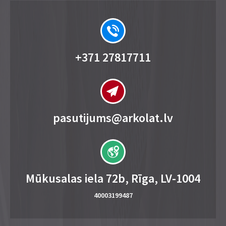
+371 27817711
pasutijums@arkolat.lv
Mūkusalas iela 72b, Rīga, LV-1004
40003199487