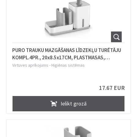
PURO TRAUKU MAZGĀŠANAS LĪDZEKĻU TURĒTĀJU
KOMPL.4PR., 20x8.5x17CM, PLASTMASAS,
Tescoma
Virtuves aprīkojums
-
Higiēnas sistēmas
17.67 EUR
Ielikt grozā