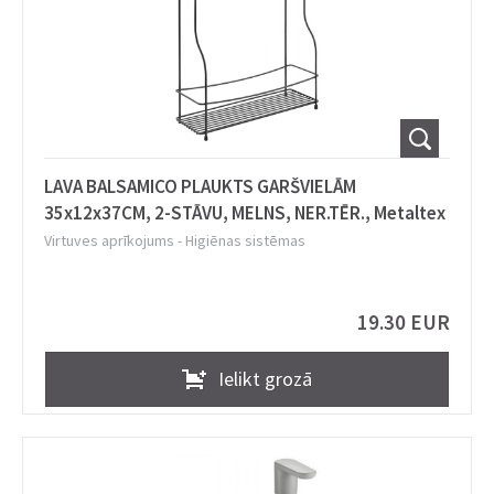
LAVA BALSAMICO PLAUKTS GARŠVIELĀM
35x12x37CM, 2-STĀVU, MELNS, NER.TĒR., Metaltex
Virtuves aprīkojums
-
Higiēnas sistēmas
19.30 EUR
Ielikt grozā