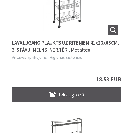
LAVA LUGANO PLAUKTS UZ RITEŅIEM 41x23x63CM,
3-STĀVU, MELNS, NER.TĒR., Metaltex
Virtuves aprīkojums
-
Higiēnas sistēmas
18.53 EUR
Ielikt grozā