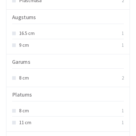
Plastmasa
2
Augstums
16.5 cm
1
9 cm
1
Garums
8 cm
2
Platums
8 cm
1
11 cm
1