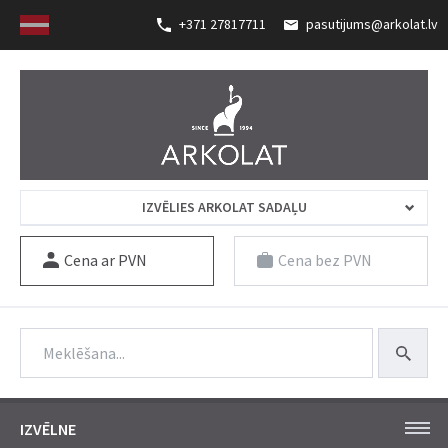
+371 27817711
pasutijums@arkolat.lv
IZVĒLIES ARKOLAT SADAĻU
Cena ar PVN
Cena bez PVN
IZVĒLNE