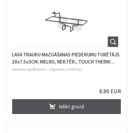
LAVA TRAUKU MAZGĀŠANAS PIEDERUMU TURĒTĀJS
20x7.5x3CM, MELNS, NER.TĒR., TOUCH THERM
PĀRKL., Metaltex
Virtuves aprīkojums
-
Higiēnas sistēmas
8.80 EUR
Ielikt grozā