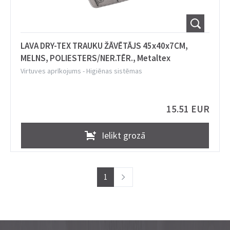
LAVA DRY-TEX TRAUKU ŽĀVĒTĀJS 45x40x7CM,
MELNS, POLIESTERS/NER.TĒR., Metaltex
Virtuves aprīkojums
-
Higiēnas sistēmas
15.51 EUR
Ielikt grozā
1