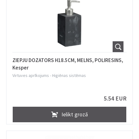
ZIEPJU DOZATORS H18.5CM, MELNS, POLIRESINS,
Kesper
Virtuves aprīkojums
-
Higiēnas sistēmas
5.54 EUR
Ielikt grozā