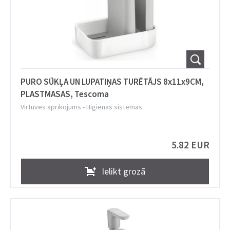
PURO SŪKĻA UN LUPATIŅAS TURĒTĀJS 8x11x9CM,
PLASTMASAS, Tescoma
Virtuves aprīkojums
-
Higiēnas sistēmas
5.82 EUR
Ielikt grozā