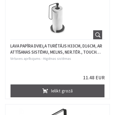
LAVA PAPĪRA DVIEĻA TURĒTĀJS H33CM, D16CM, AR
ATTĪŠANAS SISTĒMU, MELNS, NER.TĒR., TOUCH
THERM PĀRKL., Metaltex
Virtuves aprīkojums
-
Higiēnas sistēmas
11.48 EUR
Ielikt grozā