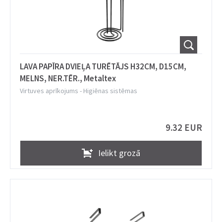
LAVA PAPĪRA DVIEĻA TURĒTĀJS H32CM, D15CM,
MELNS, NER.TĒR., Metaltex
Virtuves aprīkojums
-
Higiēnas sistēmas
9.32 EUR
Ielikt grozā