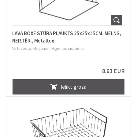
LAVA BOXE STŪRA PLAUKTS 25x25x15CM, MELNS,
NER.TĒR., Metaltex
Virtuves aprīkojums
-
Higiēnas sistēmas
8.63 EUR
Ielikt grozā