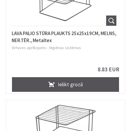
LAVA PALIO STŪRA PLAUKTS 25x25x19CM, MELNS,
NER.TĒR., Metaltex
Virtuves aprīkojums
-
Higiēnas sistēmas
8.83 EUR
Ielikt grozā