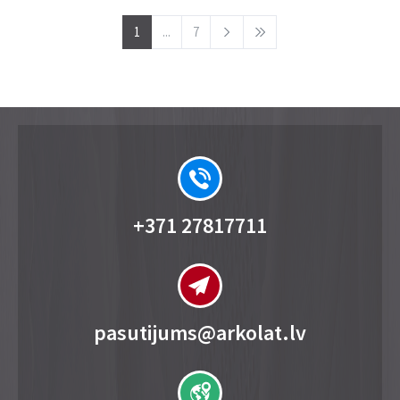
1
...
7
+371 27817711
pasutijums@arkolat.lv