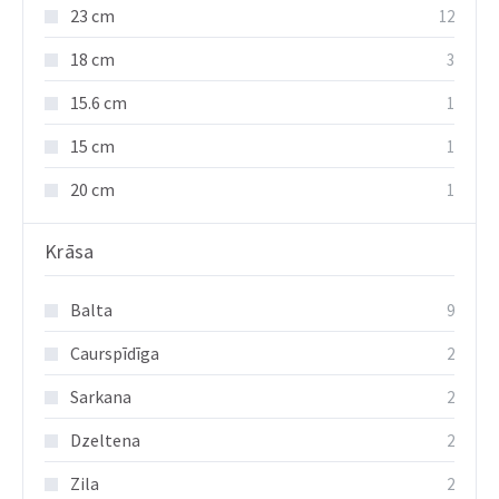
23 cm
12
18 cm
3
15.6 cm
1
15 cm
1
20 cm
1
Krāsa
Balta
9
Caurspīdīga
2
Sarkana
2
Dzeltena
2
Zila
2