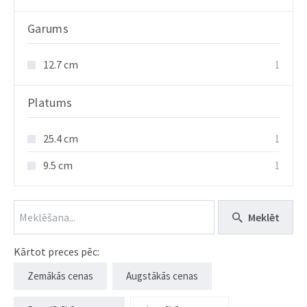
Garums
12.7 cm
1
Platums
25.4 cm
1
9.5 cm
1
Meklēt
Kārtot preces pēc:
Zemākās cenas
Augstākās cenas