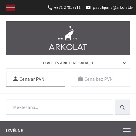
+371 27817711
pasutijums@arkolat.lv
IZVĒLIES ARKOLAT SADAĻU
Cena ar PVN
Cena bez PVN
IZVĒLNE