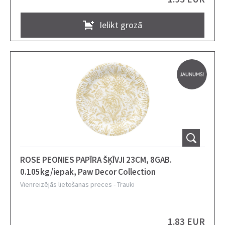
Ielikt grozā
ROSE PEONIES PAPĪRA ŠĶĪVJI 23CM, 8GAB.
0.105kg/iepak, Paw Decor Collection
Vienreizējās lietošanas preces
-
Trauki
1.83 EUR