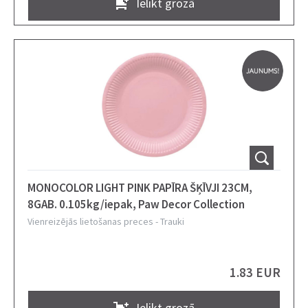
Ielikt grozā
MONOCOLOR LIGHT PINK PAPĪRA ŠĶĪVJI 23CM,
8GAB. 0.105kg/iepak, Paw Decor Collection
Vienreizējās lietošanas preces
-
Trauki
1.83 EUR
Ielikt grozā