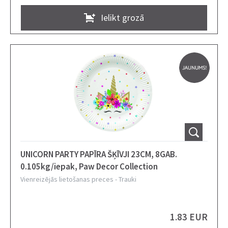
Ielikt grozā
UNICORN PARTY PAPĪRA ŠĶĪVJI 23CM, 8GAB.
0.105kg/iepak, Paw Decor Collection
Vienreizējās lietošanas preces
-
Trauki
1.83 EUR