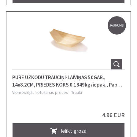
PURE UZKODU TRAUCIŅI-LAIVIŅAS 50GAB.,
14x8.2CM, PRIEDES KOKS 0.1849kg/iepak., Pap
Star
Vienreizējās lietošanas preces
-
Trauki
4.96 EUR
Ielikt grozā