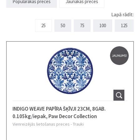
Populārākās preces
Jaunākās preces
Lapā rādīt:
25
50
75
100
125
INDIGO WEAVE PAPĪRA ŠĶĪVJI 23CM, 8GAB.
0.105kg/iepak, Paw Decor Collection
Vienreizējās lietošanas preces
-
Trauki