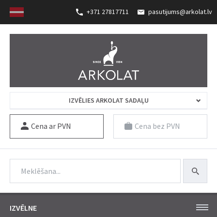
+371 27817711
pasutijums@arkolat.lv
IZVĒLIES ARKOLAT SADAĻU
Cena ar PVN
Cena bez PVN
IZVĒLNE