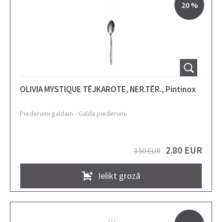
20 %
OLIVIA MYSTIQUE TĒJKAROTE, NER.TĒR., Pintinox
Piederumi galdam
-
Galda piederumi
2.80 EUR
3.50 EUR
Ielikt grozā