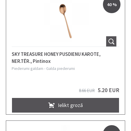
40 %
SKY TREASURE HONEY PUSDIENU KAROTE,
NER.TĒR., Pintinox
Piederumi galdam
-
Galda piederumi
5.20 EUR
8.66 EUR
Ielikt grozā