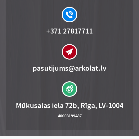
+371 27817711
pasutijums@arkolat.lv
Mūkusalas iela 72b, Rīga, LV-1004
40003199487