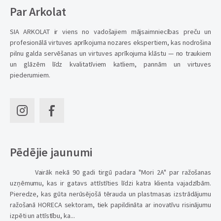
Par Arkolat
SIA ARKOLAT ir viens no vadošajiem mājsaimniecības preču un
profesionālā virtuves aprīkojuma nozares ekspertiem, kas nodrošina
pilnu galda servēšanas un virtuves aprīkojuma klāstu — no traukiem
un glāzēm līdz kvalitatīviem katliem, pannām un virtuves
piederumiem.
Pēdējie jaunumi
Vairāk nekā 90 gadi tirgū padara "Mori 2A" par ražošanas
uzņēmumu, kas ir gatavs attīstīties līdzi katra klienta vajadzībām.
Pieredze, kas gūta nerūsējošā tērauda un plastmasas izstrādājumu
ražošanā HORECA sektoram, tiek papildināta ar inovatīvu risinājumu
izpēti un attīstību, ka...