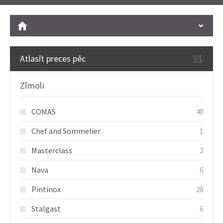
Atlasīt preces pēc
Zīmoli
COMAS
40
Chef and Sommelier
1
Masterclass
2
Nava
6
Pintinox
28
Stalgast
6