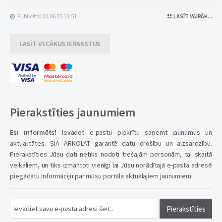
Publicēts: 30.06.25 13:51
LASĪT VAIRĀK...
LASĪT VECĀKUS IERAKSTUS
Pierakstīties jaunumiem
Esi informēts!
Ievadot e-pastu piekrītu saņemt jaunumus un
aktualitātes. SIA ARKOLAT garantē datu drošību un aizsardzību.
Pierakstīties Jūsu dati netiks nodoti trešajām personām, tai skaitā
veikaliem, un tiks izmantoti vienīgi lai Jūsu norādītajā e-pasta adresē
piegādātu informāciju par mūsu portāla aktuālajiem jaunumiem.
Pierakstīties