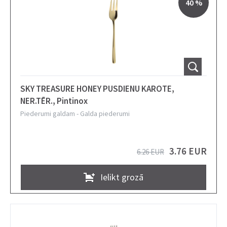
40 %
SKY TREASURE HONEY PUSDIENU KAROTE,
NER.TĒR., Pintinox
Piederumi galdam
-
Galda piederumi
3.76 EUR
6.26 EUR
Ielikt grozā