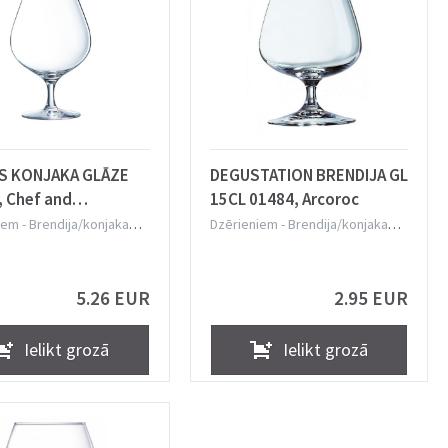
TS KONJAKA GLĀZE
DEGUSTATION BRENDIJA GL
 Chef and
15CL 01484, Arcoroc
lier
iem
-
Brendija/konjaka
Dzērieniem
-
Brendija/konjaka
glāzes
5.26 EUR
2.95 EUR
Ielikt grozā
Ielikt grozā