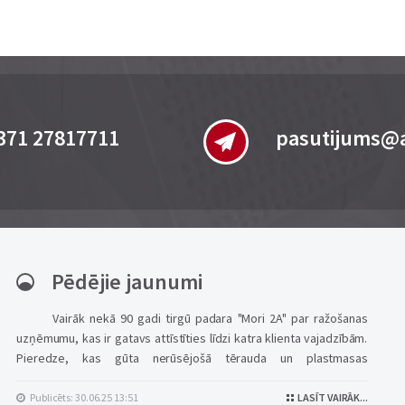
371 27817711
pasutijums@a
Pēdējie jaunumi
Vairāk nekā 90 gadi tirgū padara "Mori 2A" par ražošanas
uzņēmumu, kas ir gatavs attīstīties līdzi katra klienta vajadzībām.
Pieredze, kas gūta nerūsējošā tērauda un plastmasas
izstrādājumu ražošanā HORECA sektoram, tiek papildināta ar
inovatīvu risinājumu izpēti un attīstību, ka...
Publicēts: 30.06.25 13:51
LASĪT VAIRĀK...