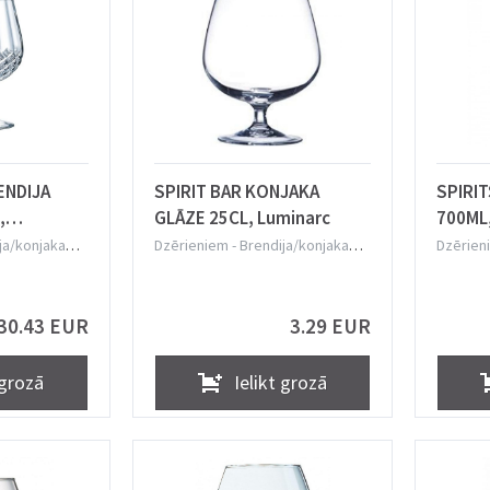
ENDIJA
SPIRIT BAR KONJAKA
SPIRI
,
GLĀZE 25CL, Luminarc
700ML,
istal d
Somme
ja/konjaka
Dzērieniem
-
Brendija/konjaka
Dzērien
glāzes
glāzes
30.43 EUR
3.29 EUR
 grozā
Ielikt grozā