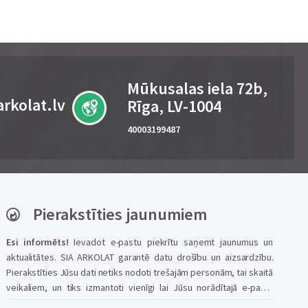
Mūkusalas iela 72b,
rkolat.lv
Rīga, LV-1004
40003199487
Pierakstīties jaunumiem
Esi informēts!
Ievadot e-pastu piekrītu saņemt jaunumus un
aktualitātes. SIA ARKOLAT garantē datu drošību un aizsardzību.
Pierakstīties Jūsu dati netiks nodoti trešajām personām, tai skaitā
veikaliem, un tiks izmantoti vienīgi lai Jūsu norādītajā e-pasta
adresē piegādātu informāciju par mūsu portāla aktuālajiem