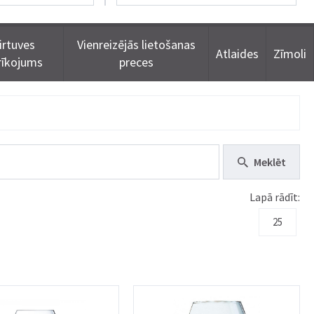
irtuves
Vienreizējās lietošanas
Atlaides
Zīmoli
rīkojums
preces
Meklēt
Lapā rādīt:
25