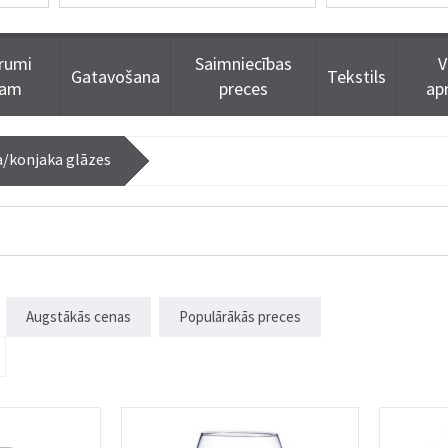
rumi
Saimniecības
V
Gatavošana
Tekstils
dam
preces
ap
a/konjaka glāzes
Augstākās cenas
Populārākās preces