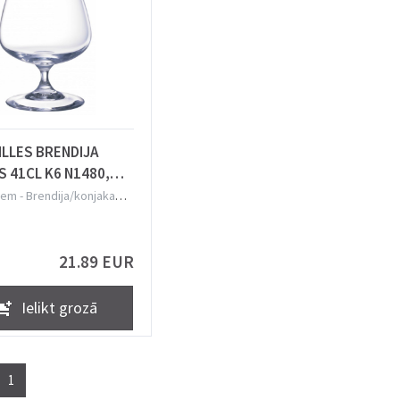
ILLES BRENDIJA
S 41CL K6 N1480,
arc
iem
-
Brendija/konjaka
21.89 EUR
Ielikt grozā
1