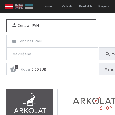
Jaunumi
Veikals
Kontakti
Karjera
Cena ar PVN
Cena bez PVN
M
0
Kopā:
0.00 EUR
Mans 