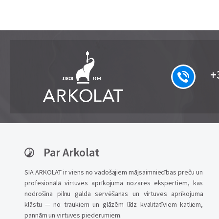
+
Par Arkolat
SIA ARKOLAT ir viens no vadošajiem mājsaimniecības preču un
profesionālā virtuves aprīkojuma nozares ekspertiem, kas
nodrošina pilnu galda servēšanas un virtuves aprīkojuma
klāstu — no traukiem un glāzēm līdz kvalitatīviem katliem,
pannām un virtuves piederumiem.