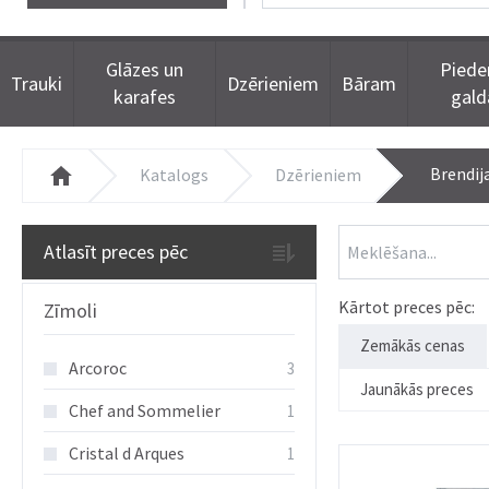
Glāzes un
Piede
Trauki
Dzērieniem
Bāram
karafes
gal
Brendij
Katalogs
Dzērieniem
Atlasīt preces pēc
Kārtot preces pēc:
Zīmoli
Zemākās cenas
Arcoroc
3
Jaunākās preces
Chef and Sommelier
1
Cristal d Arques
1