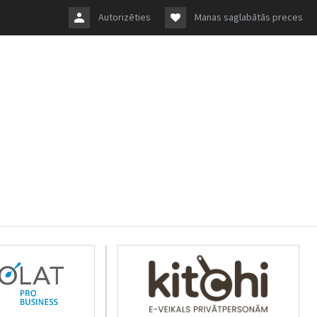
Autorizēties
Manas saglabātās preces
rkolat.lv