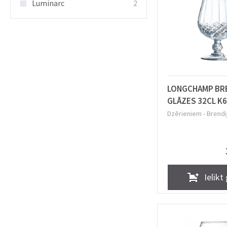
Luminarc
2
LONGCHAMP BR
GLĀZES 32CL K6
KRISTALĪNA**, Cr
Dzērieniem
-
Brendi
glāzes
Arques
Ielikt