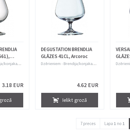
RENDIJA
DEGUSTATION BRENDIJA
VERSA
661),
GLĀZES 41CL, Arcoroc
GLĀZE
Lumin
ja/konjaka
Dzērieniem
-
Brendija/konjaka
Dzērien
glāzes
glāzes
3.18 EUR
4.62 EUR
 grozā
Ielikt grozā
7 preces
Lapa
1
no
1