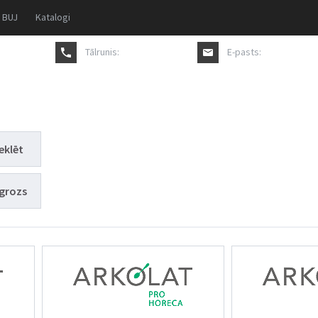
BUJ
Katalogi
Tālrunis:
+371 27817711
E-pasts:
pasutijums@a
eklēt
grozs