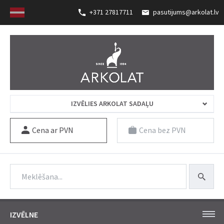
+371 27817711
pasutijums@arkolat.lv
IZVĒLIES ARKOLAT SADAĻU
Cena ar PVN
Cena bez PVN
IZVĒLNE