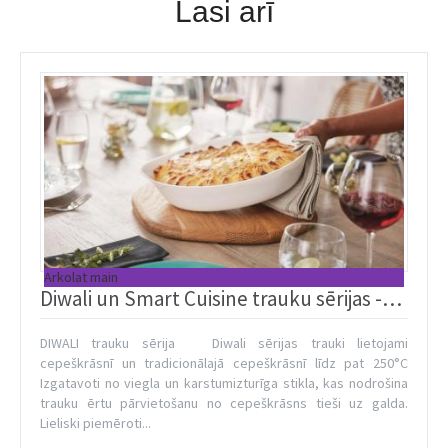
Lasi arī
Arkolat main
Diwali un Smart Cuisine trauku sērijas -
gatavo un servē!
DIWALI trauku sērija Diwali sērijas trauki lietojami
cepeškrāsnī un tradicionālajā cepeškrāsnī līdz pat 250°C
Izgatavoti no viegla un karstumizturīga stikla, kas nodrošina
trauku ērtu pārvietošanu no cepeškrāsns tieši uz galda.
Lieliski piemēroti...