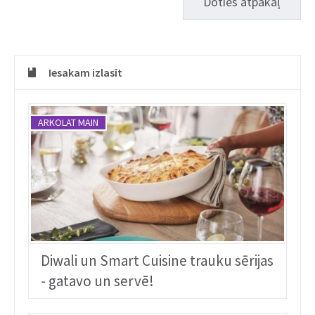
Doties atpakaļ
Iesakam izlasīt
ARKOLAT MAIN
Diwali un Smart Cuisine trauku sērijas
- gatavo un servē!