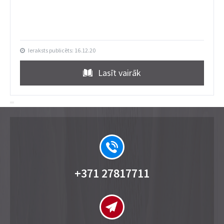
Ieraksts publicēts: 16.12.20
Lasīt vairāk
+371 27817711