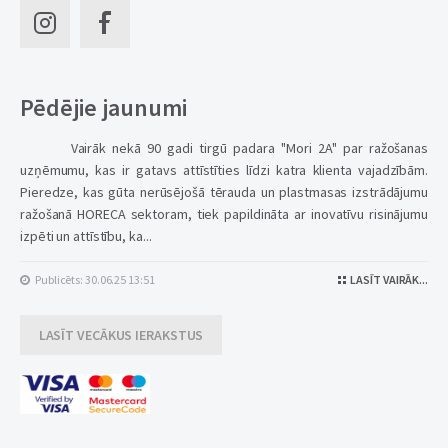
Pēdējie jaunumi
Vairāk nekā 90 gadi tirgū padara "Mori 2A" par ražošanas
uzņēmumu, kas ir gatavs attīstīties līdzi katra klienta vajadzībām.
Pieredze, kas gūta nerūsējošā tērauda un plastmasas izstrādājumu
ražošanā HORECA sektoram, tiek papildināta ar inovatīvu risinājumu
izpēti un attīstību, ka...
Publicēts: 30.06.25 13:51
LASĪT VAIRĀK...
LASĪT VECĀKUS IERAKSTUS