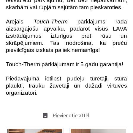
teksturētu pārklājumu, bet bez nepatīkamām,
skarbām vai rupjām sajūtām tam pieskaroties.
Ārējais
Touch-Therm
pārklājums rada
aizsargājošu apvalku, padarot visus LAVA
izstrādājumus izturīgus pret rūsu un
skrāpējumiem. Tas nodrošina, ka preču
pievilcīgais izskats paliek nemainīgs!
Touch-Therm pārklājumam ir 5 gadu garantija!
Piedāvājumā ietilpst pudeļu turētāji, stūra
plaukti, trauku žāvētāji un dažādi virtuves
organizatori.
Pievienotie attēli