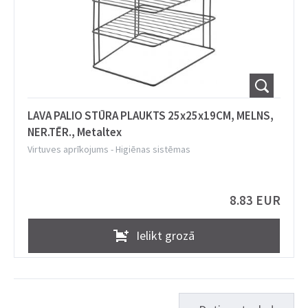
LAVA PALIO STŪRA PLAUKTS 25x25x19CM, MELNS,
NER.TĒR., Metaltex
Virtuves aprīkojums
-
Higiēnas sistēmas
8.83 EUR
Ielikt grozā