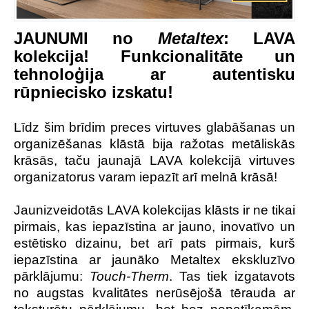
JAUNUMI no
Metaltex
: LAVA
kolekcija! Funkcionalitāte un
tehnoloģija ar autentisku
rūpniecisko izskatu!
Līdz šim brīdim preces virtuves glabāšanas un
organizēšanas klāstā bija ražotas metāliskās
krāsās, taču jaunajā LAVA kolekcijā virtuves
organizatorus varam iepazīt arī melnā krāsā!
J
aunizveidotās LAVA kolekcijas klāsts ir ne tikai
pirmais, kas iepazīstina ar jauno, inovatīvo un
estētisko dizainu, bet arī pats pirmais, kurš
iepazīstina ar jaunāko Metaltex ekskluzīvo
pārklājumu:
Touch-Therm
. Tas t
iek izgatavots
no augstas kvalitātes nerūsējošā tērauda ar