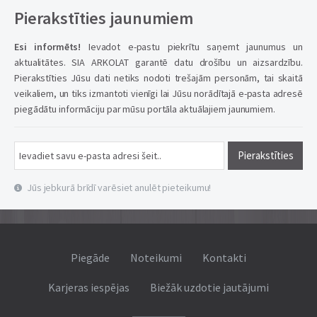
Pierakstīties jaunumiem
Esi informēts!
Ievadot e-pastu piekrītu saņemt jaunumus un
aktualitātes. SIA ARKOLAT garantē datu drošību un aizsardzību.
Pierakstīties Jūsu dati netiks nodoti trešajām personām, tai skaitā
veikaliem, un tiks izmantoti vienīgi lai Jūsu norādītajā e-pasta adresē
piegādātu informāciju par mūsu portāla aktuālajiem jaunumiem.
Pierakstīties
Jūs jebkurā brīdī varēsiet anulēt pieteikumu!
Piegāde
Noteikumi
Kontakti
Karjeras iespējas
Biežāk uzdotie jautājumi