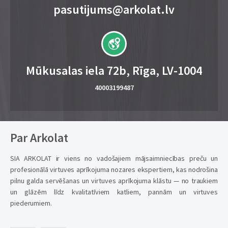
pasutijums@arkolat.lv
Mūkusalas iela 72b, Rīga, LV-1004
40003199487
Par Arkolat
SIA ARKOLAT ir viens no vadošajiem mājsaimniecības preču un
profesionālā virtuves aprīkojuma nozares ekspertiem, kas nodrošina
pilnu galda servēšanas un virtuves aprīkojuma klāstu — no traukiem
un glāzēm līdz kvalitatīviem katliem, pannām un virtuves
piederumiem.