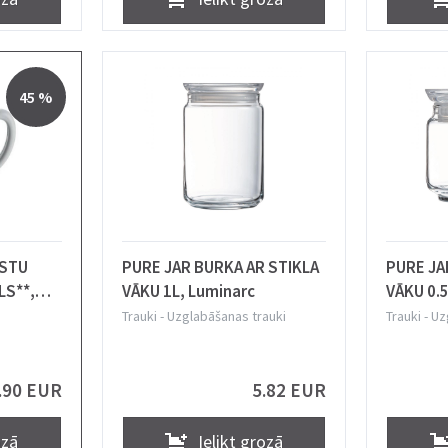
45 %
ASTU
PURE JAR BURKA AR STIKLA
PURE JA
LS**,
VĀKU 1L, Luminarc
VĀKU 0.5
Trauki
-
Uzglabāšanas trauki
Trauki
-
Uz
.90 EUR
5.82 EUR
ozā
Ielikt grozā