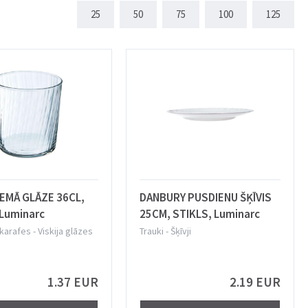
25
50
75
100
125
ZEMĀ GLĀZE 36CL,
DANBURY PUSDIENU ŠĶĪVIS
 Luminarc
25CM, STIKLS, Luminarc
 karafes
-
Viskija glāzes
Trauki
-
Šķīvji
1.37 EUR
2.19 EUR