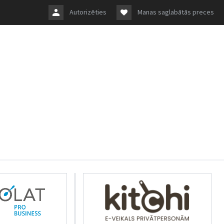
Autorizēties
Manas saglabātās preces
rkolat.lv