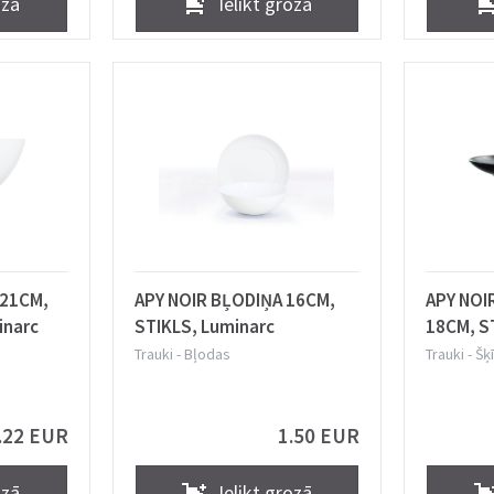
ozā
Ielikt grozā
 21CM,
APY NOIR BĻODIŅA 16CM,
APY NOI
inarc
STIKLS, Luminarc
18CM, S
Trauki
-
Bļodas
Trauki
-
Šķī
.22 EUR
1.50 EUR
ozā
Ielikt grozā