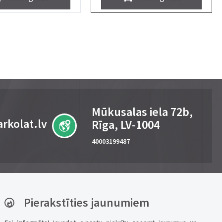
Mūkusalas iela 72b,
rkolat.lv
Rīga, LV-1004
40003199487
Pierakstīties jaunumiem