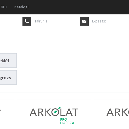
BUJ
Katalogi
Tālrunis:
+371 27817711
E-pasts:
pasutijums@a
eklēt
grozs