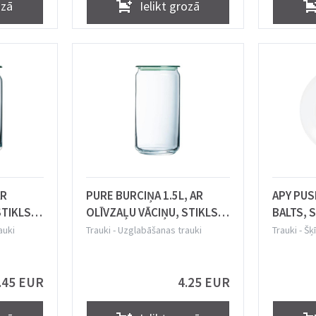
ozā
Ielikt grozā
AR
PURE BURCIŅA 1.5L, AR
APY PUS
STIKLS,
OLĪVZAĻU VĀCIŅU, STIKLS,
BALTS, 
Luminarc
auki
Trauki
-
Uzglabāšanas trauki
Trauki
-
Šķī
.45 EUR
4.25 EUR