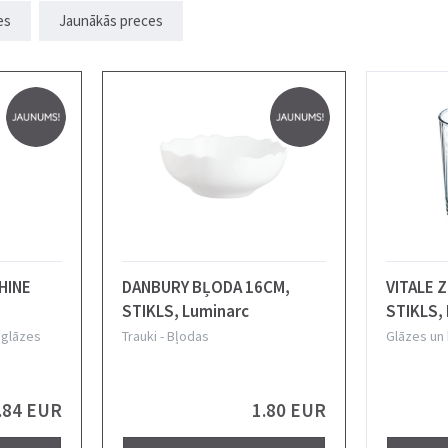
es
Jaunākās preces
HINE
DANBURY BĻODA 16CM,
VITALE 
STIKLS, Luminarc
STIKLS,
rc
 glāzes
Trauki
-
Bļodas
Glāzes un
.84 EUR
1.80 EUR