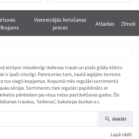
irtuves
Vienreizējās lietošanas
Atlaides
Zīmoli
rīkojums
preces
ā ietilpst mūsdienīgi ikdienas trauki un plašs glāžu klāsts.
i ir īpaši izturīgi. Pateicoties tam, tautā iegājies termins
adara tos viegli kopjamus. Kopumā mēs regulāri sortimentā
rauku sērijas. Sortiments tiek regulāri papildināts ar
 veikalos pārdodam jau visus mūsu pastāvēšanas gadus. Šīs
bāšanas traukus, ‘šeikerus’, bakalejas burkas u.c.
Meklēt
Lapā rādīt: