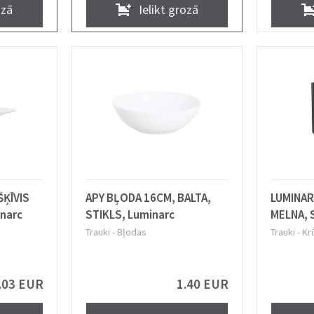
ozā
Ielikt grozā
ĶĪVIS
APY BĻODA 16CM, BALTA,
LUMINAR
narc
STIKLS, Luminarc
MELNA, 
Trauki
-
Bļodas
Trauki
-
Kr
.03 EUR
1.40 EUR