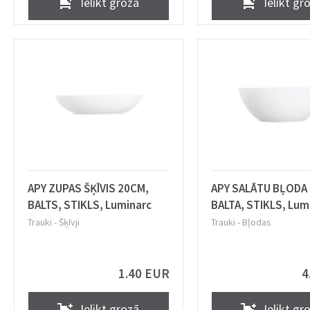
Ielikt grozā
Ielikt gr
APY ZUPAS ŠĶĪVIS 20CM,
APY SALĀTU BĻODA
BALTS, STIKLS, Luminarc
BALTA, STIKLS, Lum
Trauki
-
Šķīvji
Trauki
-
Bļodas
1.40 EUR
4
Ielikt grozā
Ielikt gr