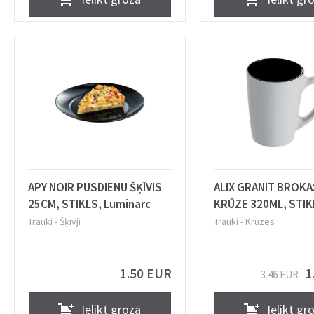
APY NOIR PUSDIENU ŠĶĪVIS
ALIX GRANIT BROK
25CM, STIKLS, Luminarc
KRŪZE 320ML, STIK
Luminarc
Trauki
-
Šķīvji
Trauki
-
Krūzes
1.50 EUR
1
3.46 EUR
Ielikt grozā
Ielikt gr