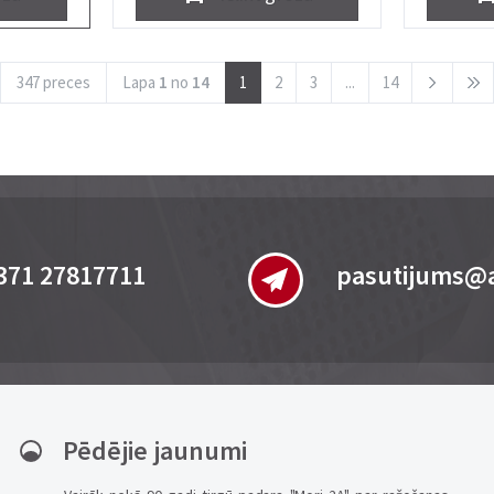
347 preces
Lapa
1
no
14
1
2
3
...
14
371 27817711
pasutijums@a
Pēdējie jaunumi