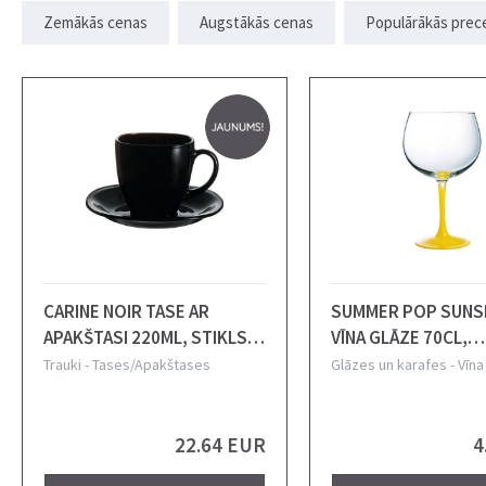
Zemākās cenas
Augstākās cenas
Populārākās prec
CARINE NOIR TASE AR
SUMMER POP SUNS
APAKŠTASI 220ML, STIKLS
VĪNA GLĀZE 70CL,
K6, Luminarc
KRISTALĪNS, Lumina
Trauki
-
Tases/Apakštases
Glāzes un karafes
-
Vīna
22.64 EUR
4