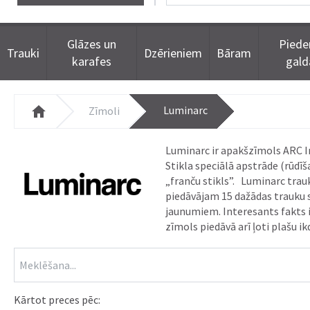
Glāzes un
Piede
Trauki
Dzērieniem
Bāram
karafes
gal
Luminarc
Zīmoli
Luminarc ir apakšzīmols ARC Int
Stikla speciālā apstrāde (rūdīš
„franču stikls”. Luminarc trau
piedāvājam 15 dažādas trauku sē
jaunumiem. Interesants fakts i
zīmols piedāvā arī ļoti plašu i
Kārtot preces pēc: