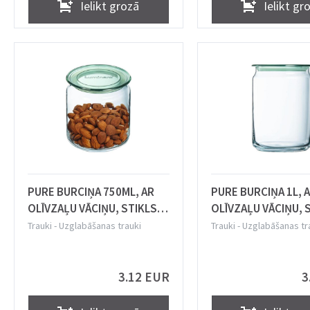
Ielikt grozā
Ielikt gr
PURE BURCIŅA 750ML, AR
PURE BURCIŅA 1L, 
OLĪVZAĻU VĀCIŅU, STIKLS,
OLĪVZAĻU VĀCIŅU, 
Luminarc
Luminarc
Trauki
-
Uzglabāšanas trauki
Trauki
-
Uzglabāšanas tr
3.12 EUR
3