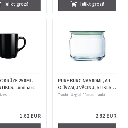
Ielikt grozā
Ielikt grozā
C KRŪZE 250ML,
PURE BURCIŅA 500ML, AR
STIKLS, Luminarc
OLĪVZAĻU VĀCIŅU, STIKLS,
Luminarc
ūzes
Trauki
-
Uzglabāšanas trauki
1.62 EUR
2.82 EUR