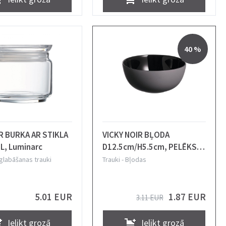
40 %
R BURKA AR STIKLA
VICKY NOIR BĻODA
L, Luminarc
D12.5cm/H5.5cm, PELĒKS,
STIKLS, Luminarc
glabāšanas trauki
Trauki
-
Bļodas
5.01 EUR
1.87 EUR
3.11 EUR
Ielikt grozā
Ielikt grozā