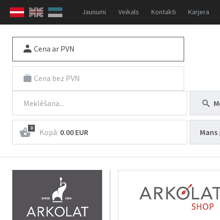
Jaunumi
Veikals
Kontakti
Karjera
Cena ar PVN
Cena bez PVN
M
0
Kopā:
0.00 EUR
Mans 