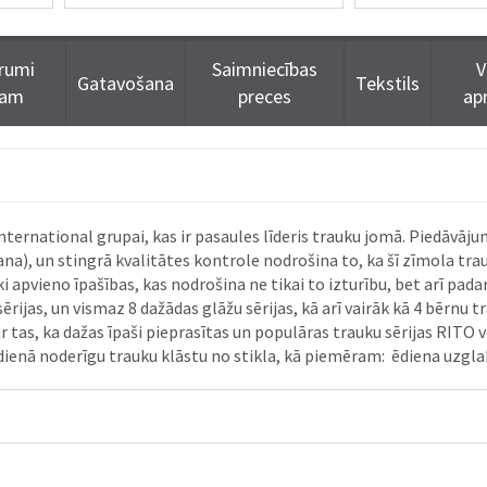
rumi
Saimniecības
V
Gatavošana
Tekstils
dam
preces
ap
ernational grupai, kas ir pasaules līderis trauku jomā. Piedāvājum
ana), un stingrā kvalitātes kontrole nodrošina to, ka šī zīmola trauk
ki apvieno īpašības, kas nodrošina ne tikai to izturību, bet arī p
rijas, un vismaz 8 dažādas glāžu sērijas, kā arī vairāk kā 4 bērnu t
r tas, ka dažas īpaši pieprasītas un populāras trauku sērijas RITO
kdienā noderīgu trauku klāstu no stikla, kā piemēram: ēdiena uzgla