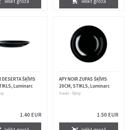
Ielikt grozā
Ielikt grozā
R DESERTA ŠĶĪVIS
APY NOIR ZUPAS ŠĶĪVIS
TIKLS, Luminarc
20CM, STIKLS, Luminarc
vji
Trauki
-
Šķīvji
1.40 EUR
1.50 EUR
Ielikt grozā
Ielikt grozā